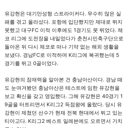
유강현은 대기만성형 스트라이커다. 무수히 많은 실
패를 겪고 올라섰다. 포항에 입단했지만 제대로 뛰지
못했고 대구FC 이적 이후에도 1경기도 못 뛰었다. 체
코 리그에 도전장을 내밀었다가 춘천시민축구단으로
돌아온 뒤 다시 체코로 떠나 기약 없는 해외 생활을
보냈다. 경남FC로 이적하며 K리그에 복귀했는데 5
경기를 뛰고 0골이었다.
유강현의 잠재력을 알아본 건 충남아산이다. 경남 때
도 눈여겨봤던 충남아산은 테스트에 임한 유강현을
보고 확신을 갖고 영입했다. 그해 유강현은 40경기 1
9골을 터트리면서 K리그2 득점왕에 올랐다. 당시 유
강현이 제쳤던 선수가 현재 전북 현대에서 뛰고 있는
티아고다. K리그2 베스트 일레븐에도 오르면서 가치