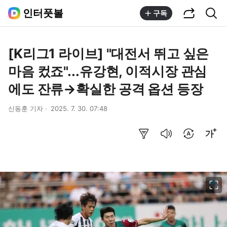
공유하기
통합검색
인터풋볼
구독
[K리그1 라이브] "대전서 뛰고 싶은
마음 컸죠"...유강현, 이적시장 관심
에도 잔류→확실한 공격 옵션 등장
신동훈 기자
2025. 7. 30. 07:48
요약보기
음성으로 듣기
번역 설정
글씨크기 조절하기
이미지 크게 보기