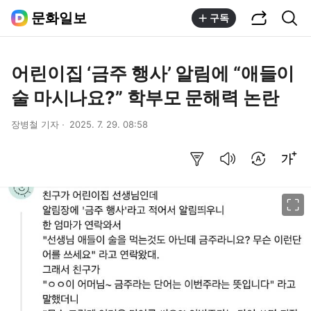
공유하기
통합검색
문화일보
구독
어린이집 ‘금주 행사’ 알림에 “애들이
술 마시나요?” 학부모 문해력 논란
장병철 기자
2025. 7. 29. 08:58
요약보기
음성으로 듣기
번역 설정
글씨크기 조절하기
이미지 크게 보기