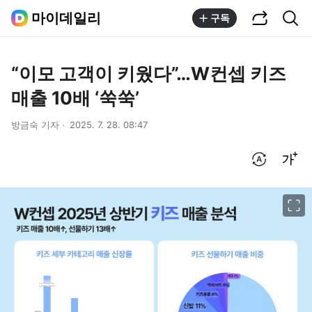
공유하기
통합검색
마이데일리
구독
“이모 고객이 키웠다”…W컨셉 키즈
매출 10배 ‘쑥쑥’
방금숙 기자
2025. 7. 28. 08:47
번역 설정
글씨크기 조절하기
이미지 크게 보기