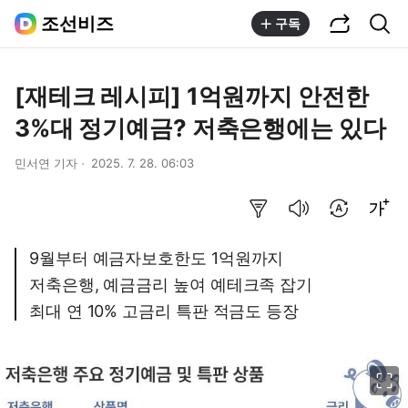
공유하기
통합검색
조선비즈
구독
[재테크 레시피] 1억원까지 안전한
3%대 정기예금? 저축은행에는 있다
민서연 기자
2025. 7. 28. 06:03
요약보기
음성으로 듣기
번역 설정
글씨크기 조절하기
9월부터 예금자보호한도 1억원까지
저축은행, 예금금리 높여 예테크족 잡기
최대 연 10% 고금리 특판 적금도 등장
이미지 크게 보기