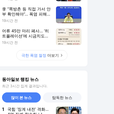
李 “쪽방촌 등 직접 가서 안
부 확인해야”… 폭염 피해
최소화에 행정력 총동원 주
19시간 전
문
어류 45만 마리 폐사… ‘히
트플레이션’에 시금치도
111% 폭등
19시간 전
극한 폭염 절정
더보기
동아일보 랭킹 뉴스
최근 3시간 집계 결과입니다.
많이 본 뉴스
탐독한 뉴스
1
국힘 ‘징계 내전’ 격화…