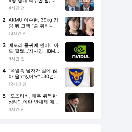
4명 징계 착수한 날, 윤
리위원 2명 사퇴
4시간 전
2
AKMU 이수현, 39kg 감
량 뒤 고백 “술 취하니
토할 때까지 먹어…몸
13시간 전
망가질 것 같았다”
3
메모리 품귀에 엔비디아
도 쩔쩔…‘저사양 HBM’
활용 검토
9시간 전
4
“폭염속 남자가 길에 앉
아 울고있어요”…30년전
실종자였다
12시간 전
5
“모즈타바, 매우 위독한
상태”…이란 반체제 매체
보도
4시간 전