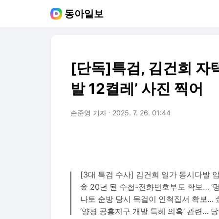
동아일보
[단독]특검, 김건희 자택
발 12켤레’ 사진 찍어
손준영 기자
2025. 7. 26. 01:44
[3대 특검 수사] 김건희 일가 동시다발
金 20년 된 수첩-전화번호부도 확보… ‘
나토 순방 당시 목걸이 인척집서 확보… 
‘양평 공흥지구 개발 특혜 의혹’ 관련… 