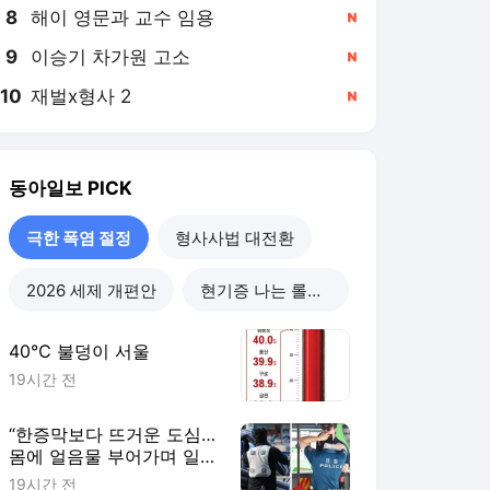
8
해이 영문과 교수 임용
,신규
9
이승기 차가원 고소
,신규
10
재벌x형사 2
,신규
동아일보
PICK
극한 폭염 절정
형사사법 대전환
2026 세제 개편안
현기증 나는 롤러코스피
40℃ 불덩이 서울
19시간 전
“한증막보다 뜨거운 도심…
몸에 얼음물 부어가며 일
해”
19시간 전