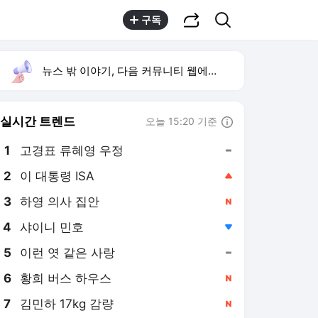
공유하기
검색
구독
뉴스 밖 이야기, 다음 커뮤니티 웹에서 보기
실시간 트렌드
오늘 15:20 기준
툴팁보기
1
고경표 류혜영 우정
,유지
2
이 대통령 ISA
,상승
3
하영 의사 집안
,신규
4
샤이니 민호
,하락
5
이런 엿 같은 사랑
,유지
6
황희 버스 하우스
,신규
7
김민하 17kg 감량
,신규