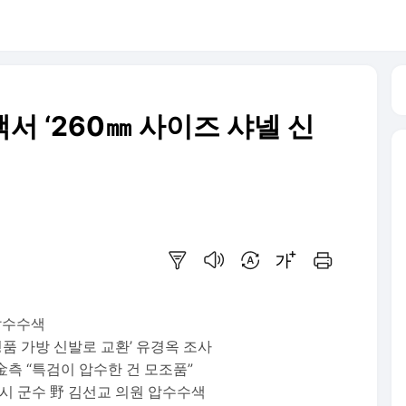
서 ‘260㎜ 사이즈 샤넬 신
요약보기
음성으로 듣기
번역 설정
글씨크기 조절하기
인쇄하기
 압수수색
명품 가방 신발로 교환’ 유경옥 조사
金측 “특검이 압수한 건 모조품”
당시 군수 野 김선교 의원 압수수색