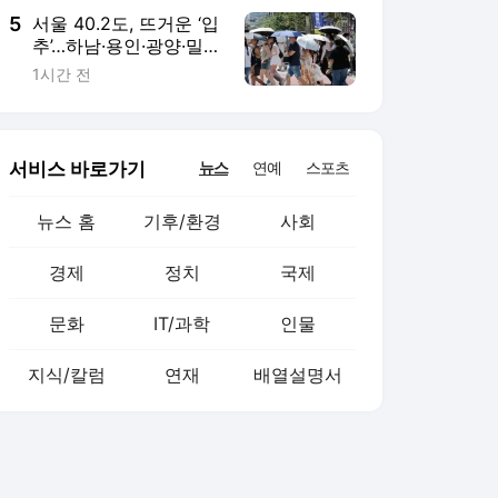
5
서울 40.2도, 뜨거운 ‘입
추’…하남·용인·광양·밀양
도 40도 넘었다
1시간 전
서비스 바로가기
뉴스
연예
스포츠
뉴스 홈
기후/환경
사회
경제
정치
국제
문화
IT/과학
인물
지식/칼럼
연재
배열설명서