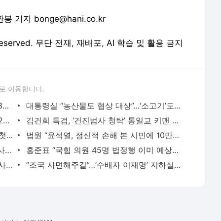
환봉 기자 bonge@hani.co.kr
 Reserved. 무단 전재, 재배포, AI 학습 및 활용 금지
로 이동합니다.
[속보] 서울 지하철 길음역 근처서 시민 3명 칼에 찔려 병원 이송
대통령실 “농산물도 협상 대상”…‘소고기’도 테이블에 올리나
[단독] 윤석열 ‘집무실 사우나’ 대통령실 2층서 실체 확인
김건희 특검, ‘건진법사 청탁’ 통일교 키맨 구속영장 청구
‘윤석열 좌천’ 간부들 복귀…이재명 정부 첫 검찰 고위급 인사
법원 “윤석열, 정신적 손해 본 시민에 10만원씩 위자료 지급하라”
SPC 찾은 이 대통령 “같은 현장서 같은 사고 반복되는 건 문제”
홍준표 “국힘 의원 45명 법정행 이미 예상했다…자업자득”
[단독] ‘윤석열 정치감사 주도’ 최달영 감사원 사무총장 다음주 퇴임
“조국 사면해주길”…‘수배자 이재명’ 지하실 숨겨준 원로목사의 편지