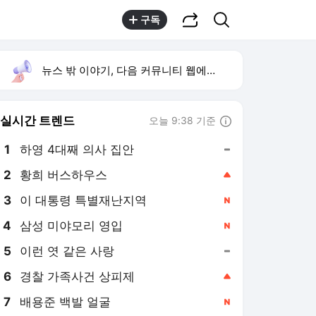
공유하기
검색
구독
뉴스 밖 이야기, 다음 커뮤니티 웹에서 보기
실시간 트렌드
오늘 9:38 기준
툴팁보기
1
하영 4대째 의사 집안
,유지
2
황희 버스하우스
,상승
3
이 대통령 특별재난지역
,신규
4
삼성 미야모리 영입
,신규
5
이런 엿 같은 사랑
,유지
6
경찰 가족사건 상피제
,상승
7
배용준 백발 얼굴
,신규