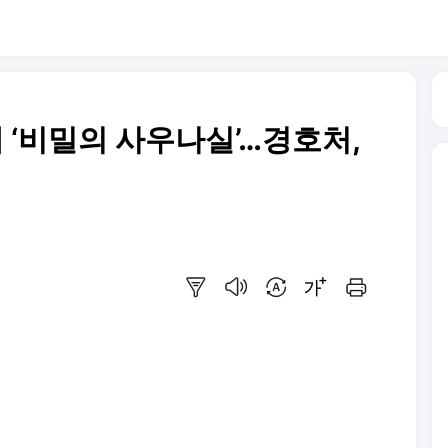
 ‘비밀의 사우나실’…경호처,
요약보기
음성으로 듣기
번역 설정
글씨크기 조절하기
인쇄하기