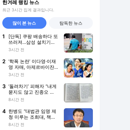
한겨레 랭킹 뉴스
최근 3시간 집계 결과입니다.
많이 본 뉴스
탐독한 뉴스
1
[단독] 쿠팡 배송하다 또
쓰러져…삼성 설치기사
“땀냄새로 평점 깎아”
3시간 전
2
‘학폭 논란’ 이다영·이재
영 자매, 아제르바이잔
리그서 한솥밥
3시간 전
3
‘돌려차기’ 피해자 “내게
묻지도 않고 진종오 징
계? 또 소외”
8시간 전
4
한병도 “대법관 임명 제
청 미루는 조희대, 책무
방기…지켜보겠다”
8시간 전