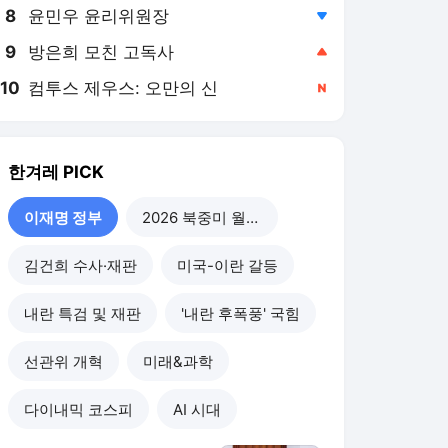
8
윤민우 윤리위원장
,하락
9
방은희 모친 고독사
,상승
10
컴투스 제우스: 오만의 신
,신규
한겨레
PICK
이재명 정부
2026 북중미 월드컵
김건희 수사·재판
미국-이란 갈등
내란 특검 및 재판
'내란 후폭풍' 국힘
선관위 개혁
미래&과학
다이내믹 코스피
AI 시대