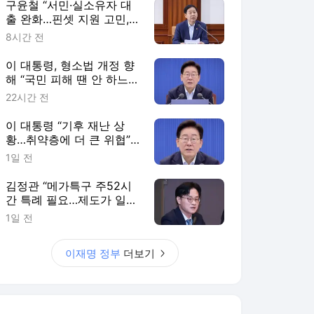
구윤철 “서민·실소유자 대
출 완화…핀셋 지원 고민,
조만간 대책”
8시간 전
이 대통령, 형소법 개정 향
해 “국민 피해 땐 안 하느니
못 해”
22시간 전
이 대통령 “기후 재난 상
황…취약층에 더 큰 위협”
보호책 강화 지시
1일 전
김정관 “메가특구 주52시
간 특례 필요…제도가 일할
의지 꺾어선 안 돼”
1일 전
이재명 정부
더보기