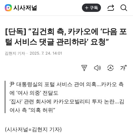
공유하기
통합검색
시사저널
구독
[단독] “김건희 측, 카카오에 ‘다음 포
털 서비스 댓글 관리하라’ 요청”
김현지 기자
2025. 7. 24. 14:01
요약보기
음성으로 듣기
번역 설정
글씨크기 조절하기
尹 대통령실의 포털 서비스 관여 의혹...카카오 측
에 ‘여사 의중’ 전달도
‘집사’ 관련 회사에 카카오모빌리티 투자 논란…김
여사 측 “의혹 허위”
(시사저널=김현지 기자)