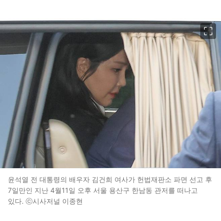
이미지 크게 보기
윤석열 전 대통령의 배우자 김건희 여사가 헌법재판소 파면 선고 후
7일만인 지난 4월11일 오후 서울 용산구 한남동 관저를 떠나고
있다. ⓒ시사저널 이종현