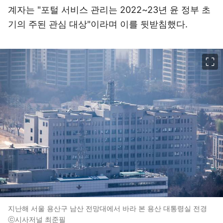
계자는 "포털 서비스 관리는 2022~23년 윤 정부 초
기의 주된 관심 대상"이라며 이를 뒷받침했다.
이미지 크게 보기
지난해 서울 용산구 남산 전망대에서 바라 본 용산 대통령실 전경
ⓒ시사저널 최준필