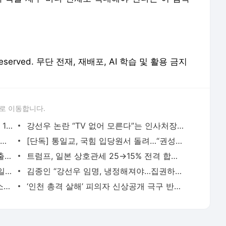
 Reserved. 무단 전재, 재배포, AI 학습 및 활용 금지
로 이동합니다.
저출생 바닥 찍었나…5월 출생아 증가율, 14년 만에 최고
강선우 논란 “TV 없어 모른다”는 인사처장…“공직 왜 맡나”
격노설 인정한 김계환 “임기훈 전 국방비서관이 전달…2명 더 있다”
[단독] 통일교, 국힘 입당원서 돌려…“권성동 만나 협약 가능성” 간부 문자
특검 ‘예비 피의자’ 주진우, 국힘 당대표 출마 선언…“소가 웃을 일”
트럼프, 일본 상호관세 25→15% 전격 합의…“미국에 5500억달러 투자”
김건희 ‘6천만원 목걸이’ 영수증 나온 통일교 “우리 돈으로 산 것 아냐”
김종인 “강선우 임명, 냉정해져야…집권하더니 국민 뜻 잊어가나”
폭우 피해 가평서 신원미상 주검 발견…소방당국 “확인 중”
‘인천 총격 살해’ 피의자 신상공개 극구 반대한 유족, 왜?