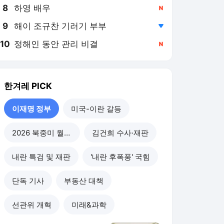
8
하영 배우
,신규
9
해이 조규찬 기러기 부부
,하락
10
정해인 동안 관리 비결
,신규
한겨레
PICK
이재명 정부
미국-이란 갈등
2026 북중미 월드컵
김건희 수사·재판
내란 특검 및 재판
'내란 후폭풍' 국힘
단독 기사
부동산 대책
선관위 개혁
미래&과학