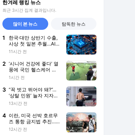
한겨레 랭킹 뉴스
최근 3시간 집계 결과입니다.
많이 본 뉴스
탐독한 뉴스
1
한국·대만 상반기 수출,
사상 첫 일본 추월…AI
반도체가 이끌었다
11시간 전
2
‘시니어 건강에 좋다’ 열
풍에 국민 헬스케어 산
업으로 진화 중
1시간 전
3
“꼭 벗고 뛰어야 돼?”…
‘상탈 민원’ 늘자 지자체
자제령까지
13시간 전
4
이란, 미국 선박 호르무
즈 통항 금지법 추진…
트럼프는 ‘속수무책’
12시간 전