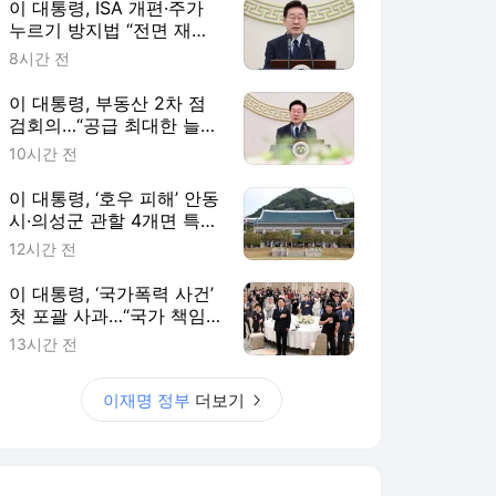
이 대통령, ISA 개편·주가
누르기 방지법 “전면 재검
토“ 지시
8시간 전
이 대통령, 부동산 2차 점
검회의…“공급 최대한 늘리
고 시기도 앞당겨라”
10시간 전
이 대통령, ‘호우 피해’ 안동
시·의성군 관할 4개면 특별
재난지역 선포
12시간 전
이 대통령, ‘국가폭력 사건’
첫 포괄 사과…“국가 책임
에 유효기간 없다”
13시간 전
이재명 정부
더보기