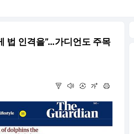
 법 인격을”…가디언도 주목
요약보기
음성으로 듣기
번역 설정
글씨크기 조절하기
인쇄하기