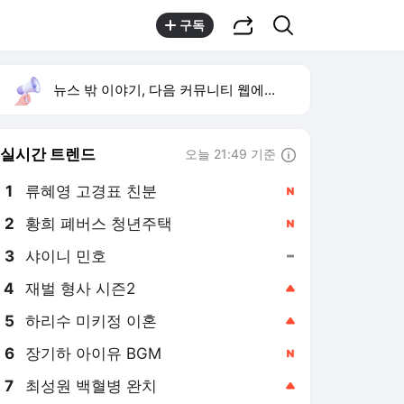
공유하기
검색
구독
뉴스 밖 이야기, 다음 커뮤니티 웹에서 보기
실시간 트렌드
오늘 21:49 기준
툴팁보기
1
류혜영 고경표 친분
,신규
2
황희 폐버스 청년주택
,신규
3
샤이니 민호
,유지
4
재벌 형사 시즌2
,상승
5
하리수 미키정 이혼
,상승
6
장기하 아이유 BGM
,신규
7
최성원 백혈병 완치
,상승