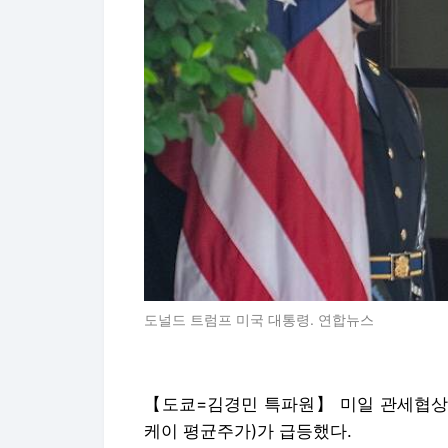
도널드 트럼프 미국 대통령. 연합뉴스
【도쿄=김경민 특파원】 미일 관세협상이
케이 평균주가)가 급등했다.