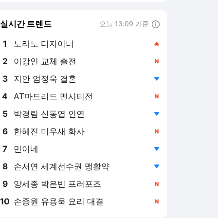
실시간 트렌드
오늘 13:09 기준
툴팁보기
1
노라노 디자이너
,상승
2
이강인 교체 출전
,신규
3
지안 엄정욱 결혼
,하락
4
AT마드리드 맨시티전
,신규
5
박경림 신동엽 인연
,하락
6
한혜진 미우새 화사
,신규
7
민이네
,하락
8
손서연 세계선수권 맹활약
,하락
9
양세종 박은빈 프러포즈
,신규
10
손종원 유용욱 요리 대결
,신규