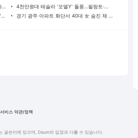
버핏 "도박판 된 증시…자산 가격, 실제 가치보다 비싸"
4천만원대 테슬라 '모델Y' 돌풍…필랑트·액티언 판매 '직격탄'
SK하닉 레버리지에 7억 올인한 은행원..."한 달 만에 5억 증발" 멘붕
경기 광주 아파트 화단서 40대 女 숨진 채 발견…시신 옆엔 '이불'
서비스 약관/정책
 글쓴이에 있으며, Daum의 입장과 다를 수 있습니다.