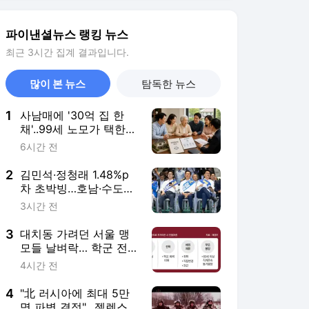
파이낸셜뉴스 랭킹 뉴스
최근 3시간 집계 결과입니다.
많이 본 뉴스
탐독한 뉴스
1
사남매에 '30억 집 한
채'..99세 노모가 택한
'분쟁 없는 상속' [PB의
6시간 전
머니 레시피]
2
김민석·정청래 1.48%p
차 초박빙…호남·수도권
표심이 관건
3시간 전
3
대치동 가려던 서울 맹
모들 날벼락… 학군 전
세대출 막히나[부동산
4시간 전
세제 후폭풍]
4
"北 러시아에 최대 5만
명 파병 결정"…젤렌스