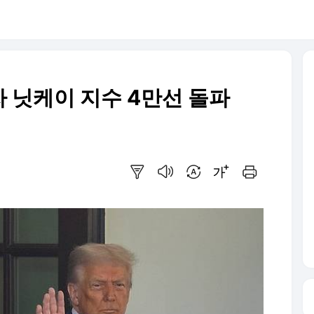
 닛케이 지수 4만선 돌파
요약보기
음성으로 듣기
번역 설정
글씨크기 조절하기
인쇄하기