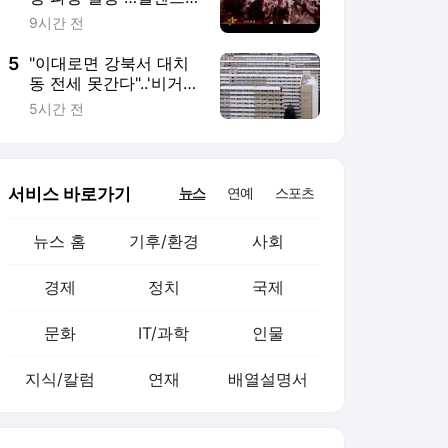
키, 韓에 방공망 요청
9시간 전
5
"이대로면 강북서 대치
동 전세 못간다"..'비거주
1주택' 예외기준 촉각
5시간 전
서비스 바로가기
뉴스
연예
스포츠
뉴스 홈
기후/환경
사회
경제
정치
국제
문화
IT/과학
인물
지식/칼럼
연재
배열설명서