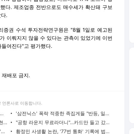
상승했다. 제조업종 전반으로도 매수세가 확산돼 구보
다.
증권 수석 투자전략연구원은 "8월 1일로 예고된
의가 이뤄지지 않을 수 있다는 관측이 있었기에 이번
아들여진다"고 평가했다.
및 재배포 금지.
 언론사로 이동합니다.
 아파트 방화사건 수사팀장 숨진 채 발견…사망 경위 조사
'삼전닉스' 폭락 적중한 족집게들 "반등, 일회성 아니다"면서... AI 과잉투자엔 '우려'
"김밥 2알 겨우 먹어"...앙상하게 마른 고현정, 다이어트 아닌 '음식 공포증' 고백 [헬스톡]
"공항 라운지 무료라더니"…카드만 들고 갔다간 '헛걸음'
日 유명 영화배우, 자택서 숨진 채 발견…'마약투약 혐의'
황정민 사생활 논란, '77번 통화' 기록에 법조계 주목