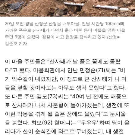
20일 오전 경남 산청군 산청읍 내부마을. 전날 시간당 100mm에
가까운 폭우로 산사태가 나면서 흙과 바위 등이 마을을 덮쳐 마을
주민 3명이 숨졌다. 경찰이 사고 현장을 감식하고 있다./산청=
김준호 기자
이 마을 주민들은 “산사태가 날 줄은 꿈에도 몰랐
다”고 했다. 마을회관에서 만난 민정순(71)씨는 “비
가 억수같이 내렸지만, 이 정도로 큰 산사태가 나 마
을을 덮칠 것이라고는 아무도 생각 못했다”고 했다.
또 다른 주민 김모(73)씨는 “40여 년 전에도 태풍으
로 산사태가 나서 사촌형이 돌아가셨는데, 생전에 또
이런 악몽을 겪게 될 줄은 꿈에도 몰랐다”고 눈시울
을 붉혔다. 최모(92) 할머니는 “‘우우우’ 하며 땅이 울
리다가 산이 순식간에 와르르 무너졌는데, 내 생전