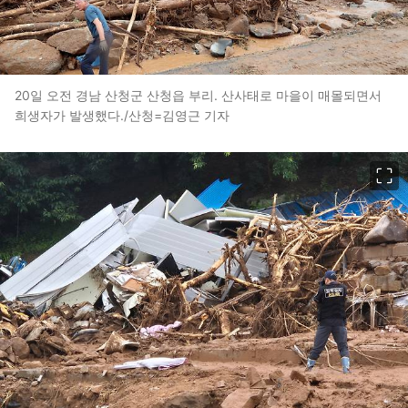
20일 오전 경남 산청군 산청읍 부리. 산사태로 마을이 매몰되면서
희생자가 발생했다./산청=김영근 기자
이미지 크게 보기