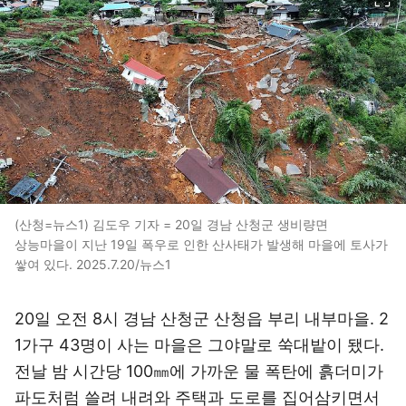
(산청=뉴스1) 김도우 기자 = 20일 경남 산청군 생비량면
상능마을이 지난 19일 폭우로 인한 산사태가 발생해 마을에 토사가
쌓여 있다. 2025.7.20/뉴스1
20일 오전 8시 경남 산청군 산청읍 부리 내부마을. 2
1가구 43명이 사는 마을은 그야말로 쑥대밭이 됐다.
전날 밤 시간당 100㎜에 가까운 물 폭탄에 흙더미가
파도처럼 쓸려 내려와 주택과 도로를 집어삼키면서