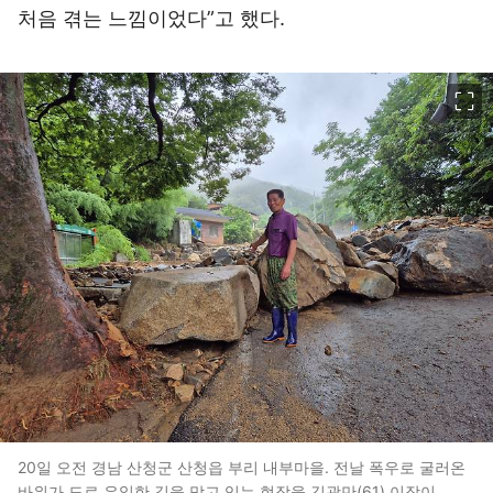
처음 겪는 느낌이었다”고 했다.
이미지 크게 보기
20일 오전 경남 산청군 산청읍 부리 내부마을. 전날 폭우로 굴러온
바위가 도로 유일한 길을 막고 있는 현장을 김광만(61) 이장이