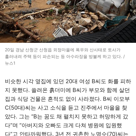
20일 경남 산청군 산청읍 외정마을에 폭우와 산사태로 토사가
흘러내려 주택 등이 파손되는 등 아수라장을 방불케 하고 있다. /
뉴스1
비슷한 시각 옆집에 있던 20대 여성 B씨도 화를 피하
지 못했다. 쓸려온 흙더미에 B씨가 부모와 함께 살던
집과 식당 건물은 흔적도 없이 사라졌다. B씨 이모부
C(50대)씨는 사고 소식을 듣고 진주에서 마을을 찾
았다. 그는 “B는 꿈도 채 펼치지 못하고 허망하게 갔
다”며 “아버지와 오빠도 크게 다쳐 병원에 입원했
다”고 안타까워했다. 3년 전 귀촌한 노명수(70)씨는