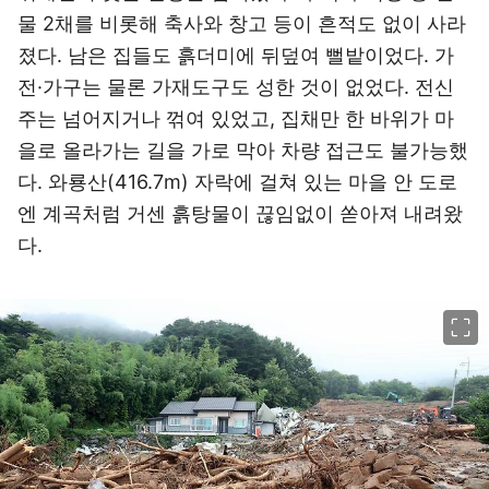
물 2채를 비롯해 축사와 창고 등이 흔적도 없이 사라
졌다. 남은 집들도 흙더미에 뒤덮여 뻘밭이었다. 가
전·가구는 물론 가재도구도 성한 것이 없었다. 전신
주는 넘어지거나 꺾여 있었고, 집채만 한 바위가 마
을로 올라가는 길을 가로 막아 차량 접근도 불가능했
다. 와룡산(416.7m) 자락에 걸쳐 있는 마을 안 도로
엔 계곡처럼 거센 흙탕물이 끊임없이 쏟아져 내려왔
다.
이미지 크게 보기