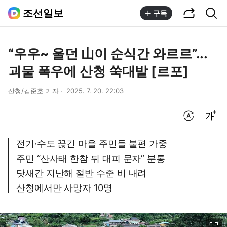
공유하기
통합검색
조선일보
구독
“우우~ 울던 山이 순식간 와르르”...
괴물 폭우에 산청 쑥대밭 [르포]
산청/김준호 기자
2025. 7. 20. 22:03
번역 설정
글씨크기 조절하기
전기·수도 끊긴 마을 주민들 불편 가중
주민 “산사태 한참 뒤 대피 문자” 분통
닷새간 지난해 절반 수준 비 내려
산청에서만 사망자 10명
이미지 크게 보기