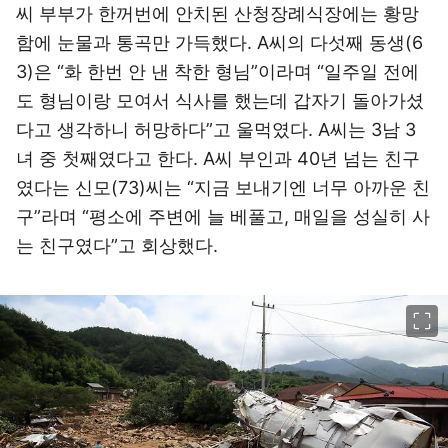
씨 부부가 한꺼번에 안치된 산청장례식장에는 황망
함에 눈물과 통곡만 가득했다. A씨의 다섯째 동생(6
3)은 “화 한번 안 낸 착한 형님”이라며 “일주일 전에
도 형님이랑 모여서 식사를 했는데 갑자기 돌아가셨
다고 생각하니 허망하다”고 울먹였다. A씨는 3남 3
녀 중 첫째였다고 한다. A씨 부인과 40년 넘는 친구
였다는 신모(73)씨는 “지금 보내기엔 너무 아까운 친
구”라며 “평소에 주변에 늘 베풀고, 매일을 성실히 사
는 친구였다”고 회상했다.
이미지 크게 보기