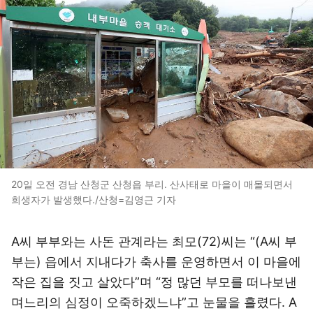
20일 오전 경남 산청군 산청읍 부리. 산사태로 마을이 매몰되면서
희생자가 발생했다./산청=김영근 기자
A씨 부부와는 사돈 관계라는 최모(72)씨는 “(A씨 부
부는) 읍에서 지내다가 축사를 운영하면서 이 마을에
작은 집을 짓고 살았다”며 “정 많던 부모를 떠나보낸
며느리의 심정이 오죽하겠느냐”고 눈물을 흘렸다. A