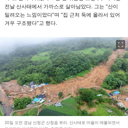
전날 산사태에서 가까스로 살아남았다. 그는 “산이
밀려오는 느낌이었다”며 “집 근처 둑에 올라서 있어
겨우 구조됐다”고 했다.
이미지 크게 보기
20일 오전 경남 산청군 산청읍 부리. 산사태로 마을이 매몰되면서