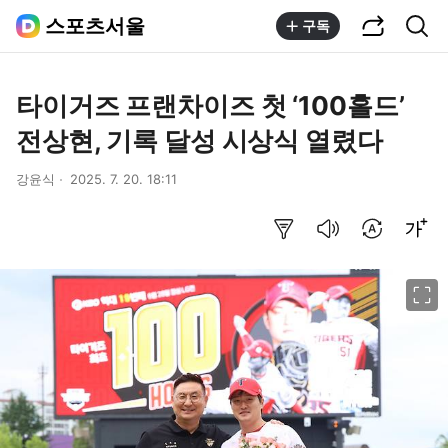
공유하기
통합검색
스포츠서울
구독
타이거즈 프랜차이즈 첫 ‘100홀드’
전상현, 기록 달성 시상식 열렸다
강윤식
2025. 7. 20. 18:11
요약보기
음성으로 듣기
번역 설정
글씨크기 조절하기
이미지 크게 보기