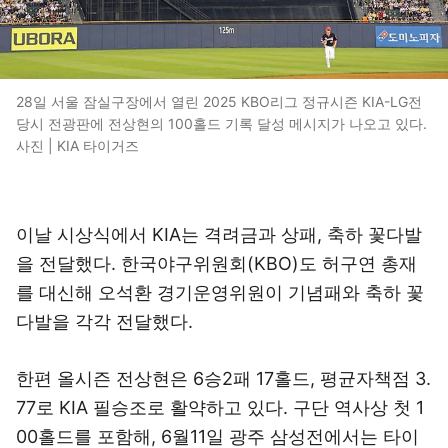
28일 서울 잠실구장에서 열린 2025 KBO리그 정규시즌 KIA-LG전
당시 전광판에 전상현의 100홀드 기록 달성 메시지가 나오고 있다.
사진 | KIA 타이거즈
이날 시상식에서 KIA는 격려금과 상패, 축하 꽃다발
을 전달했다. 한국야구위원회(KBO)도 허구연 총재
를 대신해 오석환 경기운영위원이 기념패와 축하 꽃
다발을 각각 전달했다.
한편 올시즌 전상현은 6승2패 17홀드, 평균자책점 3.
77로 KIA 필승조로 활약하고 있다. 구단 역사상 첫 1
00홀드를 포함해, 6월11일 광주 삼성전에서는 타이