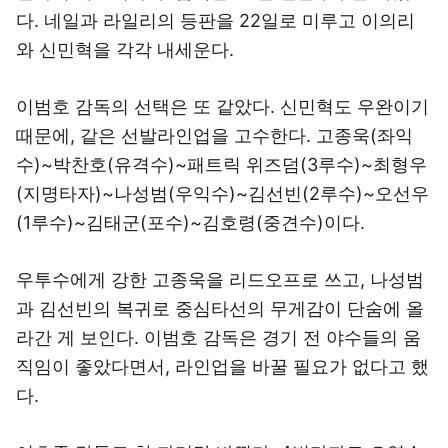
다. 네일과 라일리의 등판을 22일로 미루고 이의리
와 신민혁을 각각 내세운다.
이범호 감독의 선택은 또 같았다. 신민혁도 우완이기
때문에, 같은 선발라인업을 고수한다. 고종욱(좌익
수)~박찬호(유격수)~패트릭 위즈덤(3루수)~최형우
(지명타자)~나성범(우익수)~김선빈(2루수)~오선우
(1루수)~김태군(포수)~김호령(중견수)이다.
우투수에게 강한 고종욱을 리드오프로 쓰고, 나성범
과 김선빈의 복귀로 중심타선의 무게감이 단숨에 올
라간 게 보인다. 이범호 감독은 경기 전 야수들의 움
직임이 좋았다면서, 라인업을 바꿀 필요가 없다고 했
다.