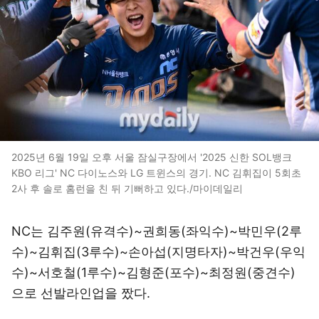
2025년 6월 19일 오후 서울 잠실구장에서 '2025 신한 SOL뱅크
KBO 리그' NC 다이노스와 LG 트윈스의 경기. NC 김휘집이 5회초
2사 후 솔로 홈런을 친 뒤 기뻐하고 있다./마이데일리
NC는 김주원(유격수)~권희동(좌익수)~박민우(2루
수)~김휘집(3루수)~손아섭(지명타자)~박건우(우익
수)~서호철(1루수)~김형준(포수)~최정원(중견수)
으로 선발라인업을 짰다.