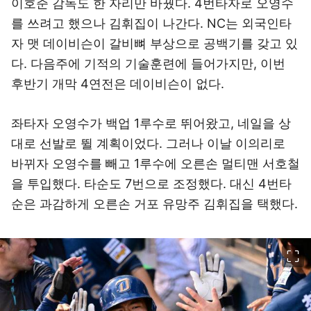
이호준 감독도 한 자리만 바꿨다. 4번타자로 오영수
를 쓰려고 했으나 김휘집이 나간다. NC는 외국인타
자 맷 데이비슨이 갈비뼈 부상으로 공백기를 갖고 있
다. 다음주에 기적의 기술훈련에 들어가지만, 이번
후반기 개막 4연전은 데이비슨이 없다.
좌타자 오영수가 백업 1루수로 뛰어왔고, 네일을 상
대로 선발로 뛸 계획이었다. 그러나 이날 이의리로
바뀌자 오영수를 빼고 1루수에 오른손 멀티맨 서호철
을 투입했다. 타순도 7번으로 조정했다. 대신 4번타
순은 과감하게 오른손 거포 유망주 김휘집을 택했다.
이미지 크게 보기