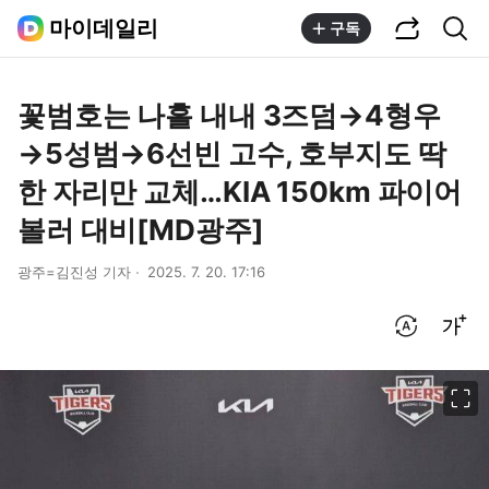
공유하기
통합검색
마이데일리
구독
꽃범호는 나흘 내내 3즈덤→4형우
→5성범→6선빈 고수, 호부지도 딱
한 자리만 교체…KIA 150km 파이어
볼러 대비[MD광주]
광주=김진성 기자
2025. 7. 20. 17:16
번역 설정
글씨크기 조절하기
이미지 크게 보기