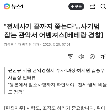
공유하기
통합검색
뉴스1
구독
"전세사기 끝까지 쫓는다"…사기범
잡는 관악서 어벤져스[베테랑 경찰]
김종훈 기자 권진영 기자
2025. 7. 20. 07:01
요약보기
음성으로 듣기
번역 설정
글씨크기 조절하기
윤신규 서울 관악경찰서 수사1과장·허지원 집중수
사팀장 인터뷰
"등본에서 말소사항까지 확인해야…전세·월세 비율
도 점검"
[편집자주] 사람도, 조직도 허리가 중요합니다. 위아