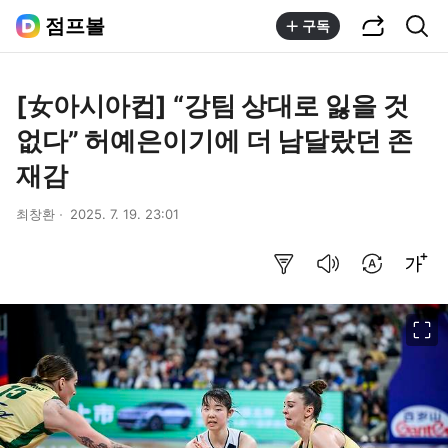
공유하기
통합검색
점프볼
구독
[女아시아컵] “강팀 상대로 잃을 것
없다” 허예은이기에 더 남달랐던 존
재감
최창환
2025. 7. 19. 23:01
요약보기
음성으로 듣기
번역 설정
글씨크기 조절하기
이미지 크게 보기