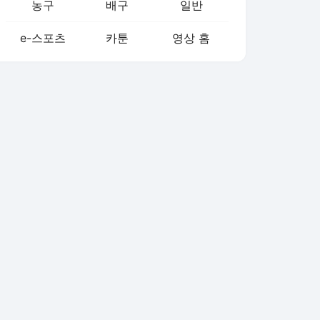
농구
배구
일반
e-스포츠
카툰
영상 홈