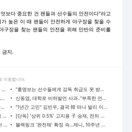
무엇보다 중요한 건 팬들과 선수들의 안전이다"라고
기가 높은 이 때 팬들이 안전하게 야구장을 찾을 수
 야구장을 찾는 팬들의 안전을 위해 만반의 준비를
포 금지.
로 이동합니다.
‘학폭 논란’ 韓배구계 뒤흔든 쌍둥이 아직 현역이다! 나란히 아제르바이잔행→5년 만에 한솥
“홍명보는 선수들에게 감독 취급도 못 받았구만…” 축구팬들이 충격받은 이유…남아공전 하
품절녀 된 '미달이' 김성은, 못 알아볼 뻔..우아함 물씬 "생일 축하해"
신동엽, 대학로 비하발언 사과..“부족한 언행, 현장 노고 배려 못했다” [전문]
'아형' 잠정 휴식 김희철 "슈주 때 보다 수입 많다"…복귀 기대UP [핫피플]
"1년간 고민" 김빈우, 결국 韓 떠나 발리 이민…논란 속 새출발
'사망설' 공형진, 7년 만의 방송 복귀 화제 "1억 시계, 10개 팔아버텼다" [핫피플]
[단독] '상위 0.5%' 고지용 子 승재, 전처 허양임이 키운다…극비 이혼 2년 만 고백 (종합)
‘야구여왕 하차’ 김보름, 이렇게 말랐나..더 야위어진 근황 ‘걱정’
블랙핑크 '완전체' 확정 속…제니, 10주년 추억 꺼냈다 "함께 고마워"