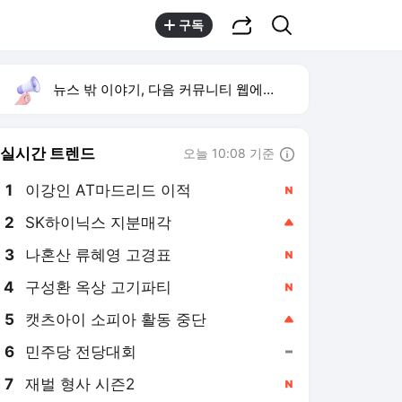
공유하기
검색
구독
뉴스 밖 이야기, 다음 커뮤니티 웹에서 보기
실시간 트렌드
오늘 10:08 기준
툴팁보기
1
이강인 AT마드리드 이적
,신규
2
SK하이닉스 지분매각
,상승
3
나혼산 류혜영 고경표
,신규
4
구성환 옥상 고기파티
,신규
5
캣츠아이 소피아 활동 중단
,상승
6
민주당 전당대회
,유지
7
재벌 형사 시즌2
,신규