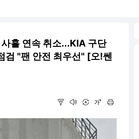
흘 연속 취소...KIA 구단
검 "팬 안전 최우선" [오!쎈
요약보기
음성으로 듣기
번역 설정
글씨크기 조절하기
인쇄하기