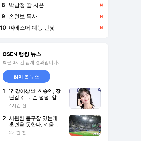
8
박남정 딸 시은
,신규
9
손현보 목사
,신규
10
여에스더 예능 민낯
,신규
OSEN 랭킹 뉴스
최근 3시간 집계 결과입니다.
많이 본 뉴스
1
‘건강이상설’ 한승연, 장
난감 쥐고 손 덜덜..알고
보니 ‘목 디스크’였다 “치
4시간 전
료 중” [단독]
2
시원한 돔구장 있는데
훈련을 못한다, 키움 폭
염·콘서트 변수에 울상…
2시간 전
후반기 상승세 이어갈