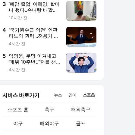
수 있을까
3
‘폐암 졸업’ 이혜영, 할머
니 됐다..손녀랑 배깔고
누워 “사랑해”
10시간 전
4
'국가원수급 의전' 인판
티노의 권력...전용기 타
고 세계 정상 접선, 연봉
4시간 전
76억
5
임영웅, 무명 이겨내고
‘데뷔 10주년’..“저를 선
택해주셔서 고맙습니다”
4시간 전
소감 [전문]
서비스 바로가기
뉴스
연예
스포츠
스포츠 홈
축구
해외축구
야구
해외야구
골프