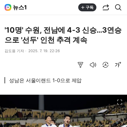
공유하기
통합검색
뉴스1
구독
'10명' 수원, 전남에 4-3 신승…3연승
으로 '선두' 인천 추격 계속
김도용 기자
2025. 7. 19. 22:26
요약보기
음성으로 듣기
번역 설정
글씨크기 조절하기
성남은 서울이랜드 1-0으로 제압
이미지 크게 보기