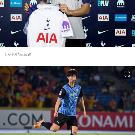
타카이/토트넘
이미지 크게 보기