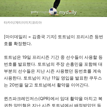
타카이/게티이미지코리아
[마이데일리 = 김종국 기자] 토트넘이 프리시즌 등번
호를 확정했다.
토트넘은 19일 프리시즌 기간 중 선수들이 사용할 등
번호를 발표했다. 토트넘의 주장 손흥민을 포함해 대
부분의 선수들은 지난 시즌 사용했던 등번호를 계속
사용한다. 토트넘이 지난 11일 영입을 발표한 쿠두스
는 20번을 달고 토트넘에서 활약을 이어간다.
퀸즈파크레인저스(QPR)에서 임대 활약을 마치고 복
귀한 양민혁은 지난 시즌 토트넘에서 배정받았던 등