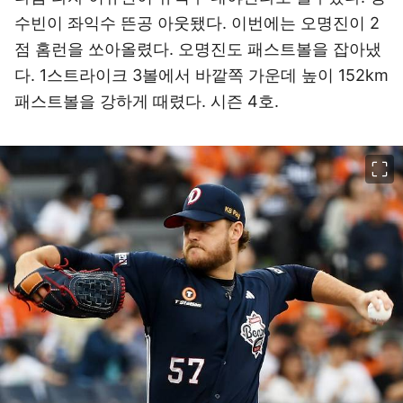
수빈이 좌익수 뜬공 아웃됐다. 이번에는 오명진이 2
점 홈런을 쏘아올렸다. 오명진도 패스트볼을 잡아냈
다. 1스트라이크 3볼에서 바깥쪽 가운데 높이 152km
패스트볼을 강하게 때렸다. 시즌 4호.
이미지 크게 보기