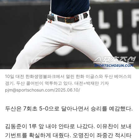
10일 대전 한화생명볼파크에서 열린 한화 이글스와 두산 베어스의
경기. 두산 콜어빈이 역투하고 있다. 대전=박재만 기자
pjm@sportschosun.com/2025.06.10/
두산은 7회초 5-0으로 달아나면서 승리를 예감했다.
김동준이 1루 앞 내야 안타로 나갔다. 이유찬이 보내
기번트를 확실하게 대줬다. 오명진이 좌중간 적시타