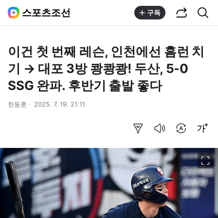
공유하기
통합검색
스포츠조선
구독
이건 첫 번째 레슨, 인천에선 홈런 치
기 → 대포 3방 쾅쾅쾅! 두산, 5-0
SSG 완파. 후반기 출발 좋다
한동훈
2025. 7. 19. 21:11
요약보기
음성으로 듣기
번역 설정
글씨크기 조절하기
이미지 크게 보기