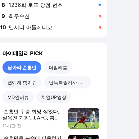
8
1236회 로또 당첨 번호
,하락
9
최우수산
,신규
10
맨시티 아틀레티코
,신규
마이데일리
PICK
날아라 손흥민
더발리볼
연예계 핫이슈
단독특종기사 모음
MD인터뷰
치얼UP영상
'손흥민 우승 희망 꺾었다,
설욕전 기회'…LAFC, 홈과
원정 경기력 다른 멕시코
11시간 전
클럽과 재대결
'손흥민을 복수에 이용하지