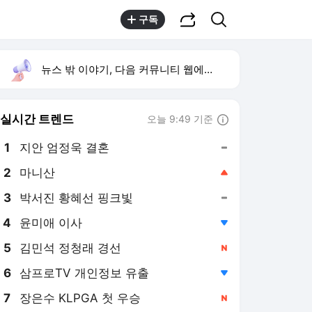
공유하기
검색
구독
뉴스 밖 이야기, 다음 커뮤니티 웹에서 보기
실시간 트렌드
오늘 9:49 기준
툴팁보기
1
지안 엄정욱 결혼
,유지
2
마니산
,상승
3
박서진 황혜선 핑크빛
,유지
4
윤미애 이사
,하락
5
김민석 정청래 경선
,신규
6
삼프로TV 개인정보 유출
,하락
7
장은수 KLPGA 첫 우승
,신규