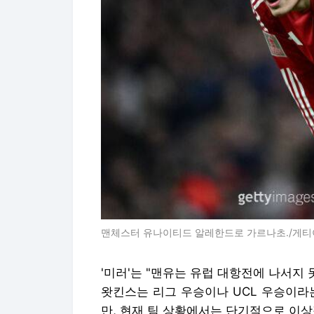
맨체스터 유나이티드 알레한드로 가르나초./게
'미러'는 "맨유는 유럽 대항전에 나서지 
왓킨스는 리그 우승이나 UCL 우승이라
만, 현재 팀 상황에서는 단기적으로 이상