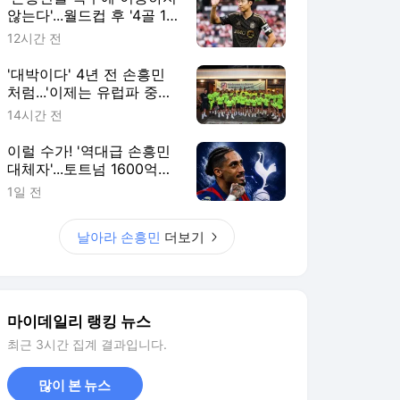
않는다'...월드컵 후 '4골 1
도움' 완벽 부활! '밀착 케
12시간 전
어' 시작, LAFC 사령탑의
선언 "출전 시간 관리 필요
'대박이다' 4년 전 손흥민
해"
처럼...'이제는 유럽파 중심'
김민재-이강인 잘 배웠네!
14시간 전
나란히 韓 찾은 선수단에
식사 제공→'팀워크' 상승
이럴 수가! '역대급 손흥민
효과
대체자'...토트넘 1600억
‘75골 52도움’ 발롱 5위 노
1일 전
린다, "영입 검토 시
작"→'재정 불안' 바르셀로
날아라 손흥민
더보기
나도 매각 가능
마이데일리 랭킹 뉴스
최근 3시간 집계 결과입니다.
많이 본 뉴스