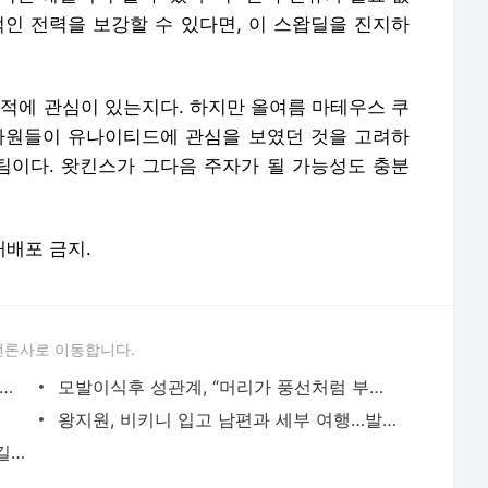
적인 전력을 보강할 수 있다면, 이 스왑딜을 진지하
이적에 관심이 있는지다. 하지만 올여름 마테우스 쿠
자원들이 유나이티드에 관심을 보였던 것을 고려하
 팀이다. 왓킨스가 그다음 주자가 될 가능성도 충분
 재배포 금지.
언론사로 이동합니다.
려 9명과 성관계, 164억 뜯어내” 불교계 발칵
모발이식후 성관계, “머리가 풍선처럼 부풀어올라” 충격
왕지원, 비키니 입고 남편과 세부 여행…발레리나 몸매 ‘시선 강탈’ [MD★스타]
킴 카다시안, “도대체 ‘발코니 가슴’이 뭐길래”