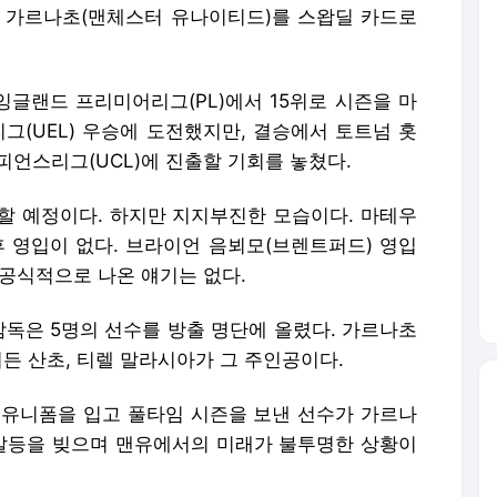
로 가르나초(맨체스터 유나이티드)를 스왑딜 카드로
잉글랜드 프리미어리그(PL)에서 15위로 시즌을 마
리그(UEL) 우승에 도전했지만, 결승에서 토트넘 홋
챔피언스리그(UCL)에 진출할 기회를 놓쳤다.
할 예정이다. 하지만 지지부진한 모습이다. 마테우
후 영입이 없다. 브라이언 음뵈모(브렌트퍼드) 영입
 공식적으로 나온 얘기는 없다.
감독은 5명의 선수를 방출 명단에 올렸다. 가르나초
이든 산초, 티렐 말라시아가 그 주인공이다.
유 유니폼을 입고 풀타임 시즌을 보낸 선수가 가르나
 갈등을 빚으며 맨유에서의 미래가 불투명한 상황이