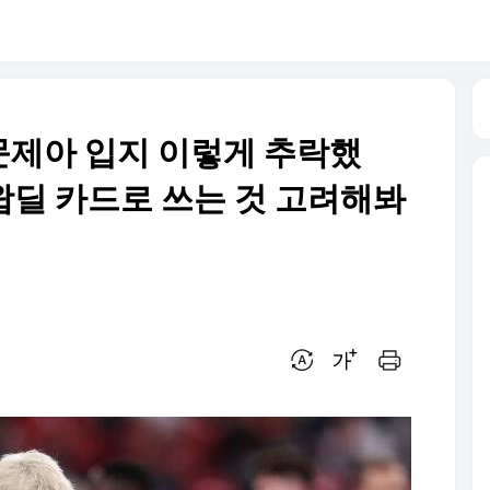
문제아 입지 이렇게 추락했
왑딜 카드로 쓰는 것 고려해봐
번역 설정
글씨크기 조절하기
인쇄하기