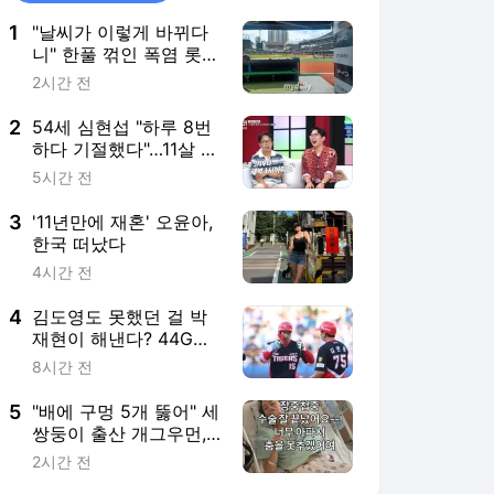
1
"날씨가 이렇게 바뀌다
니" 한풀 꺾인 폭염 롯데
선수들 2시간 정상 훈련
2시간 전
[MD수원]
2
54세 심현섭 "하루 8번
하다 기절했다"…11살 연
하 아내와 2세 준비 '잔
5시간 전
혹사' [동치미]
3
'11년만에 재혼' 오윤아,
한국 떠났다
4시간 전
4
김도영도 못했던 걸 박
재현이 해낸다? 44G서
기적의 레이스? 하면 좋
8시간 전
고 못해도 그만…교타자
아니다
5
"배에 구멍 5개 뚫어" 세
쌍둥이 출산 개그우먼,
치질 이어 또 수술
2시간 전