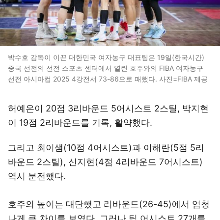
박수호 감독이 이끈 대한민국 여자농구 대표팀은 19일(한국시간)
중국 선전의 선전 스포츠 센터에서 열린 호주와의 FIBA 여자농구
선전 아시아컵 2025 4강전서 73-86으로 패했다. 사진=FIBA 제공
허예은이 20점 3리바운드 5어시스트 2스틸, 박지현
이 19점 2리바운드를 기록, 활약했다.
그리고 최이샘(10점 4어시스트)과 이해란(5점 5리
바운드 2스틸), 신지현(4점 4리바운드 7어시스트)
역시 분전했다.
호주의 높이는 대단했고 리바운드(26-45)에서 엄청
나게 큰 차이를 보였다. 그러나 팀 어시스트 27개를