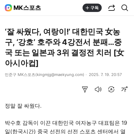
공유하기
통합검색
MK스포츠
구독
‘잘 싸웠다, 여랑이!’ 대한민국 女농
구, ‘강호’ 호주와 4강전서 분패…중
국 또는 일본과 3위 결정전 치러 [女
아시아컵]
민준구 MK스포츠(kingmjg@maekyung.com)
2025. 7. 19. 20:57
요약보기
음성으로 듣기
번역 설정
글씨크기 조절하기
정말 잘 싸웠다.
박수호 감독이 이끈 대한민국 여자농구 대표팀은 19
일(한국시간) 중국 선전의 선전 스포츠 센터에서 열