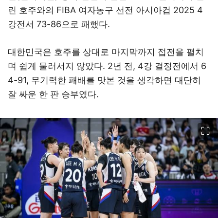
린 호주와의 FIBA 여자농구 선전 아시아컵 2025 4
강전서 73-86으로 패했다.
대한민국은 호주를 상대로 마지막까지 접전을 펼치
며 쉽게 물러서지 않았다. 2년 전, 4강 결정전에서 6
4-91, 무기력한 패배를 맛본 것을 생각하면 대단히
잘 싸운 한 판 승부였다.
이미지 크게 보기