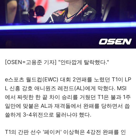
[OSEN=고용준 기자] "안타깝게 탈락했다."
e스포츠 월드컵(EWC) 대회 2연패를 노렸던 T1이 LP
L 신흥 강호 애니원즈 레전드(AL)에게 막혔다. MSI
에서 짜릿한 한 끝 차이 승리를 거뒀던 T1은 불과 1주
일만에 맞붙은 AL과 재격돌에서 완패를 당하면서 씁
쓸하게 3-4위전으로 물러나야 했다.
T1의 간판 선수 '페이커' 이상혁은 4강전 완패를 인