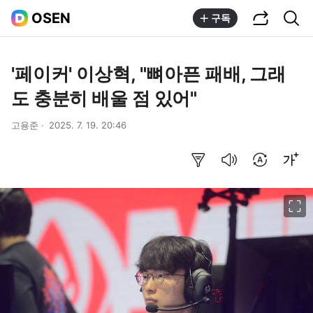
공유하기
통합검색
OSEN
구독
'페이커' 이상혁, "뼈아픈 패배, 그래
도 충분히 배울 점 있어"
고용준
2025. 7. 19. 20:46
요약보기
음성으로 듣기
번역 설정
글씨크기 조절하기
이미지 크게 보기