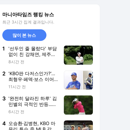
마니아타임즈 랭킹 뉴스
최근 3시간 집계 결과입니다.
많이 본 뉴스
1
'선두인 줄 몰랐다' 부담
없이 친 강채연, 제주삼
다수 마스터스 2R 단독
8시간 전
선두
2
'KBO판 다저스인가?'…
최형우·페덱·보스 이어
미야모리까지, 삼성의
11시간 전
'스펙 만렙' 승부수
3
'완전히 달라진 하루' 김
민별의 극적인 반등...공
동 115위서 공동 38위로
6시간 전
도약
4
오승환·김병현, KBO 마
무리 투수 중 MLB 갈 재