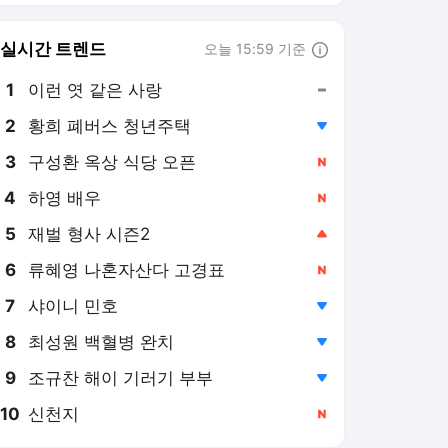
실시간 트렌드
오늘 15:59 기준
툴팁보기
1
이런 엿 같은 사랑
,유지
2
황희 폐버스 청년주택
,하락
3
구성환 옥상 식당 오픈
,신규
4
하영 배우
,신규
5
재벌 형사 시즌2
,상승
6
류혜영 나혼자산다 고경표
,신규
7
샤이니 민호
,하락
8
최성원 백혈병 완치
,하락
9
조규찬 해이 기러기 부부
,하락
10
신천지
,신규