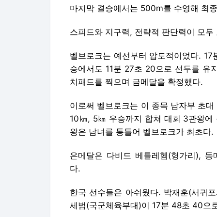
마지막 결승에서는 500m를 수영해 최종
스피드와 지구력, 전략적 판단력이 모두
벨브로크는 예선부터 압도적이었다. 17분 
승에서도 11분 27초 20으로 선두를 유
치패드를 찍으며 금메달을 확정했다.
이로써 벨브로크는 이 종목 남자부 초대
10㎞, 5㎞ 우승까지 합쳐 대회 3관왕
왕은 남녀를 통틀어 벨브로크가 최초다.
은메달은 다비드 베틀레헴(헝가리), 동
다.
한국 선수들은 아쉬웠다. 박재훈(서귀포시청
세범(국군체육부대)이 17분 48초 40으