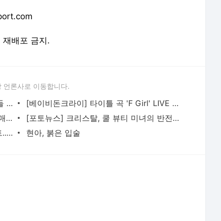
ort.com
및 재배포 금지.
 언론사로 이동합니다.
[아홉] 미완의 매력을 가진 '9'명의 소년들 | 데뷔 기념 쇼케이스 현장
[베이비돈크라이] 타이틀 곡 'F Girl' LIVE STAGE 무대
[베이비돈크라이] 사랑스러우며 당돌한 매력의 걸그룹 | 데뷔 기념 쇼케이스 현장
[포토뉴스] 크리스탈, 쿨 뷰티 미녀의 반전 미소... '캐나다구스' 포토콜 행사
[포토뉴스] 배우 정채연, 애교만점 볼하트... '온앤온' 포토콜 행사
현아, 붉은 입술