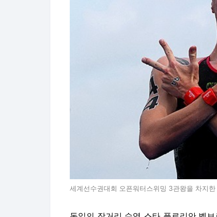
세계선수권대회 오픈워터스위밍 3관왕을 차지한 뒤
독일의 장거리 수영 스타 플로리안 벨