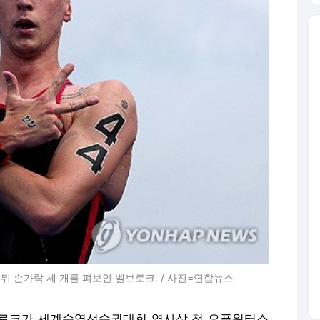
 손가락 세 개를 펴보인 벨브로크. / 사진=연합뉴스
브로크가 세계수영선수권대회 역사상 첫 오픈워터스