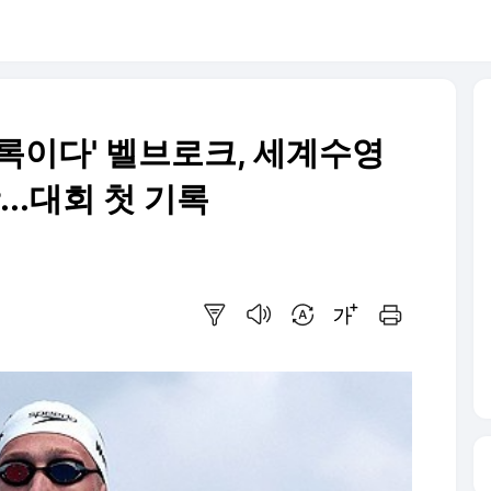
기록이다' 벨브로크, 세계수영
..대회 첫 기록
요약보기
음성으로 듣기
번역 설정
글씨크기 조절하기
인쇄하기