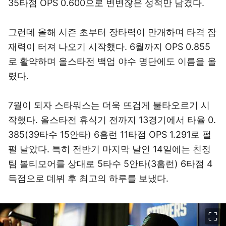
35타점 OPS 0.600으로 변변찮은 성적만 남겼다.
그런데 올해 시즌 초부터 장타력이 만개하며 타격 잠
재력이 터져 나오기 시작했다. 6월까지 OPS 0.855
로 활약하며 올스타전 백업 야수 명단에도 이름을 올
렸다.
7월이 되자 스타워스는 더욱 뜨겁게 불타오르기 시
작했다. 올스타전 휴식기 전까지 13경기에서 타율 0.
385(39타수 15안타) 6홈런 11타점 OPS 1.291로 펄
펄 날았다. 특히 전반기 마지막 날인 14일에는 친정
팀 볼티모어를 상대로 5타수 5안타(3홈런) 6타점 4
득점으로 데뷔 후 최고의 하루를 보냈다.
이미지 크게 보기