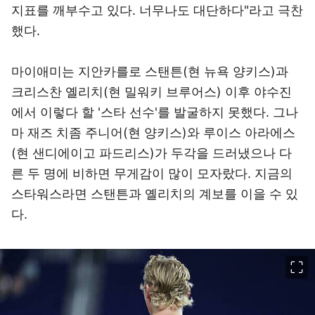
지표를 깨부수고 있다. 너무나도 대단하다"라고 극찬
했다.
마이애미는 지안카를로 스탠튼(현 뉴욕 양키스)과
크리스찬 옐리치(현 밀워키 브루어스) 이후 야수진
에서 이렇다 할 '스타 선수'를 발굴하지 못했다. 그나
마 재즈 치좀 주니어(현 양키스)와 루이스 아라에스
(현 샌디에이고 파드리스)가 두각을 드러냈으나 다
른 두 명에 비하면 무게감이 많이 모자랐다. 지금의
스타워스라면 스탠튼과 옐리치의 계보를 이을 수 있
다.
이미지 크게 보기