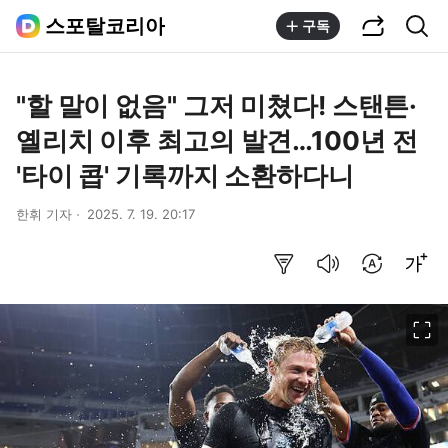
공유하기
통합검색
스포탈코리아
구독
"할 말이 없음" 그저 미쳤다! 스탠튼·
옐리치 이후 최고의 발견…100년 전
'타이 콥' 기록까지 소환하다니
한휘 기자
2025. 7. 19. 20:17
요약보기
음성으로 듣기
번역 설정
글씨크기 조절하기
이미지 크게 보기