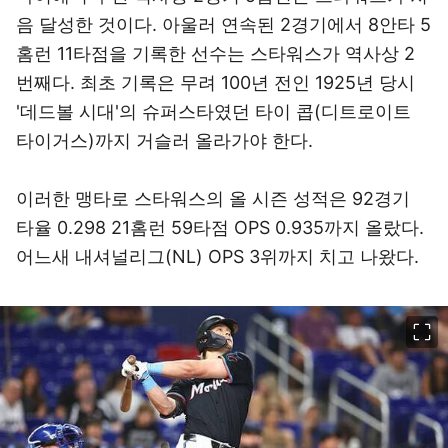
음 달성한 것이다. 아울러 연속된 2경기에서 8안타 5
홈런 11타점을 기록한 선수는 스타워스가 역사상 2
번째다. 최초 기록은 무려 100년 전인 1925년 당시
'데드볼 시대'의 슈퍼스타였던 타이 콥(디트로이트
타이거스)까지 거슬러 올라가야 한다.
이러한 맹타로 스타워스의 올 시즌 성적은 92경기
타율 0.298 21홈런 59타점 OPS 0.935까지 올랐다.
어느새 내셔널리그(NL) OPS 3위까지 치고 나왔다.
이미지 크게 보기