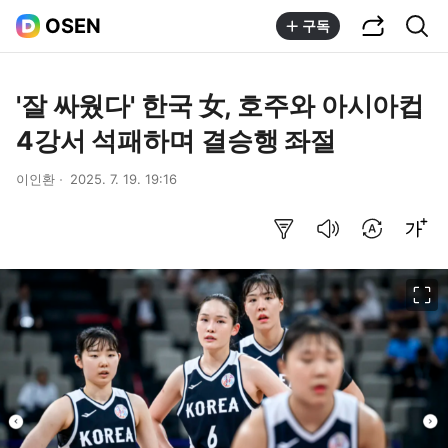
공유하기
통합검색
OSEN
구독
'잘 싸웠다' 한국 女, 호주와 아시아컵
4강서 석패하며 결승행 좌절
이인환
2025. 7. 19. 19:16
요약보기
음성으로 듣기
번역 설정
글씨크기 조절하기
이미지 크게 보기