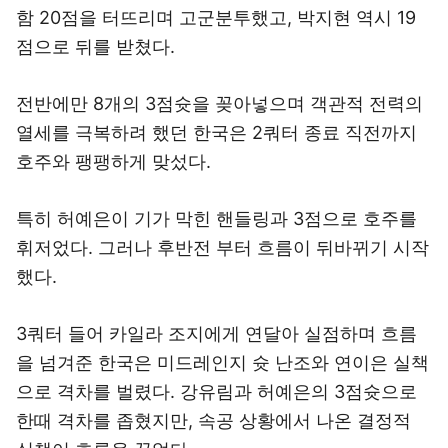
점으로 뒤를 받쳤다.
전반에만 8개의 3점슛을 꽂아넣으며 객관적 전력의
열세를 극복하려 했던 한국은 2쿼터 종료 직전까지
호주와 팽팽하게 맞섰다.
특히 허예은이 기가 막힌 핸들링과 3점으로 호주를
휘저었다. 그러나 후반전 부터 흐름이 뒤바뀌기 시작
했다.
3쿼터 들어 카일라 조지에게 연달아 실점하며 흐름
을 넘겨준 한국은 미드레인지 슛 난조와 연이은 실책
으로 격차를 벌렸다. 강유림과 허예은의 3점슛으로
한때 격차를 좁혔지만, 속공 상황에서 나온 결정적
실책이 흐름을 끊었다.