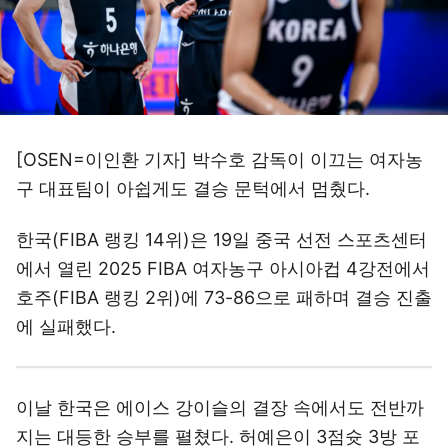
[OSEN=이인환 기자] 박수호 감독이 이끄는 여자농
구 대표팀이 아쉽게도 결승 문턱에서 멈췄다.
한국(FIBA 랭킹 14위)은 19일 중국 선전 스포츠센터
에서 열린 2025 FIBA 여자농구 아시아컵 4강전에서
호주(FIBA 랭킹 2위)에 73-86으로 패하며 결승 진출
에 실패했다.
이날 한국은 에이스 강이슬의 결장 속에서도 전반까
지는 대등한 승부를 펼쳤다. 허예은이 3점슛 3방 포
함 20점을 터뜨리며 고군분투했고, 박지현 역시 19