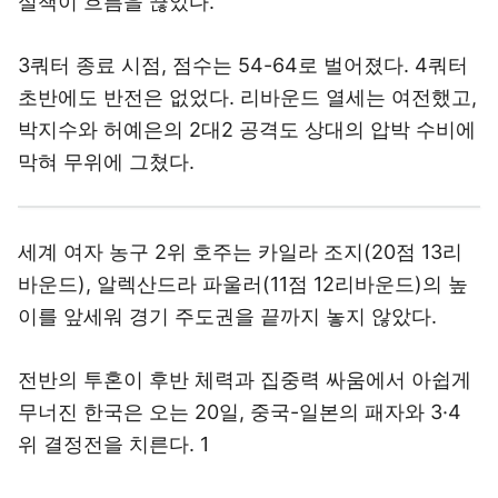
3쿼터 종료 시점, 점수는 54-64로 벌어졌다. 4쿼터
초반에도 반전은 없었다. 리바운드 열세는 여전했고,
박지수와 허예은의 2대2 공격도 상대의 압박 수비에
막혀 무위에 그쳤다.
세계 여자 농구 2위 호주는 카일라 조지(20점 13리
바운드), 알렉산드라 파울러(11점 12리바운드)의 높
이를 앞세워 경기 주도권을 끝까지 놓지 않았다.
전반의 투혼이 후반 체력과 집중력 싸움에서 아쉽게
무너진 한국은 오는 20일, 중국-일본의 패자와 3·4
위 결정전을 치른다. 1
2년 만의 결승 진출은 좌절됐지만, 마지막까지 뚝심
을 보여준 대표팀이 유종의 미를 거둘 수 있을지 주