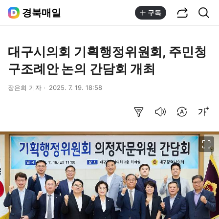
공유하기
통합검색
경북매일
구독
대구시의회 기획행정위원회, 주민청
구조례안 논의 간담회 개최
장은희 기자
2025. 7. 19. 18:58
요약보기
음성으로 듣기
번역 설정
글씨크기 조절하기
이미지 크게 보기