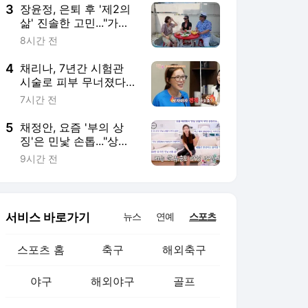
프')
3
장윤정, 은퇴 후 '제2의
삶' 진솔한 고민..."가수
그만두면 뭘로 살까"
8시간 전
('장공장장윤정')
4
채리나, 7년간 시험관
시술로 피부 무너졌다
“카메라 보는 게 스트레
7시간 전
스”(‘터치미’)
5
채정안, 요즘 '부의 상
징'은 민낯 손톱..."상류
층도 아닌 주제에" 폭소
9시간 전
('채정안TV')
서비스 바로가기
뉴스
연예
스포츠
스포츠 홈
축구
해외축구
야구
해외야구
골프