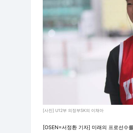
[사진] U12부 의정부SK의 이채아
[OSEN=서정환 기자] 미래의 프로선수