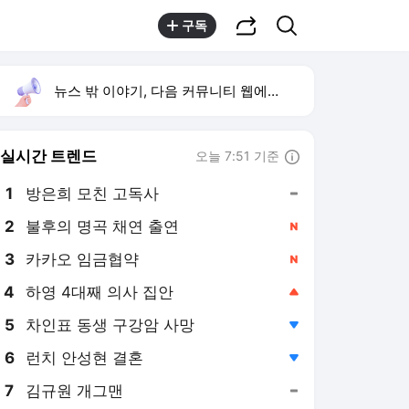
공유하기
검색
구독
뉴스 밖 이야기, 다음 커뮤니티 웹에서 보기
실시간 트렌드
오늘 7:51 기준
툴팁보기
1
방은희 모친 고독사
,유지
2
불후의 명곡 채연 출연
,신규
3
카카오 임금협약
,신규
4
하영 4대째 의사 집안
,상승
5
차인표 동생 구강암 사망
,하락
6
런치 안성현 결혼
,하락
7
김규원 개그맨
,유지