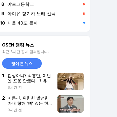
8
야로고등학교
,신규
9
아이유 장기하 노래 선곡
,신규
10
서울 40도 돌파
,하락
OSEN 랭킹 뉴스
최근 3시간 집계 결과입니다.
많이 본 뉴스
1
합성아냐? 최홍만, 이번
엔 포옹 안했다…최유정
들어올리고 ‘미소’
6시간 전
2
이동건, 위험한 발언한
아내 향해 '뼈' 있는 한
마디..."아이들 앞에선 참
9시간 전
아야죠" ('이혼숙려캠