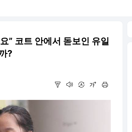
요” 코트 안에서 돋보인 유일
까?
요약보기
음성으로 듣기
번역 설정
글씨크기 조절하기
인쇄하기