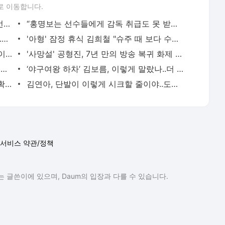
로 이동합니다.
신동엽, 대학로 비하발언 사과..“부족한 언행, 현장 노고 배려 못했다” [전문]
“홍명보는 선수들에게 감독 취급도 못 받았구만…” 축구팬들이 충격받은 이유…남아공전 하
품절녀 된 '미달이' 김성은, 못 알아볼 뻔..우아함 물씬 "생일 축하해"
'아형' 잠정 휴식 김희철 "슈주 때 보다 수입 많다"…복귀 기대UP [핫피플]
"1년간 고민" 김빈우, 결국 韓 떠나 발리 이민…논란 속 새출발
'사망설' 공형진, 7년 만의 방송 복귀 화제 "1억 시계, 10개 팔아버텼다" [핫피플]
[단독] '상위 0.5%' 고지용 子 승재, 전처 허양임이 키운다…극비 이혼 2년 만 고백 (종합)
‘야구여왕 하차’ 김보름, 이렇게 말랐나..더 야위어진 근황 ‘걱정’
"좋은 아빠 되고싶다"던 손흥민, 결혼설 확산..왼손 약지 '970만원 웨딩링' 포착[핫피플]
김연아, 단발이 이렇게 시크할 줄이야..도발적 눈빛까지
서비스 약관/정책
 글쓴이에 있으며, Daum의 입장과 다를 수 있습니다.