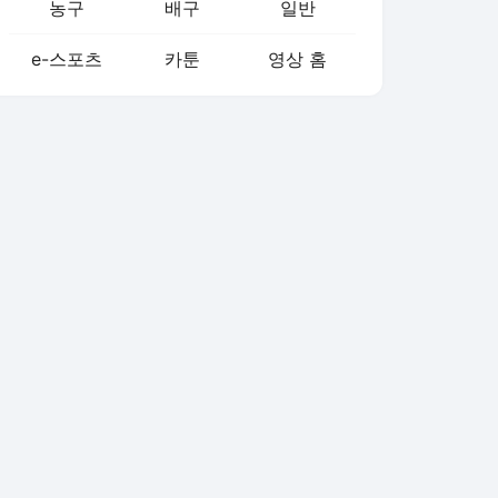
농구
배구
일반
e-스포츠
카툰
영상 홈