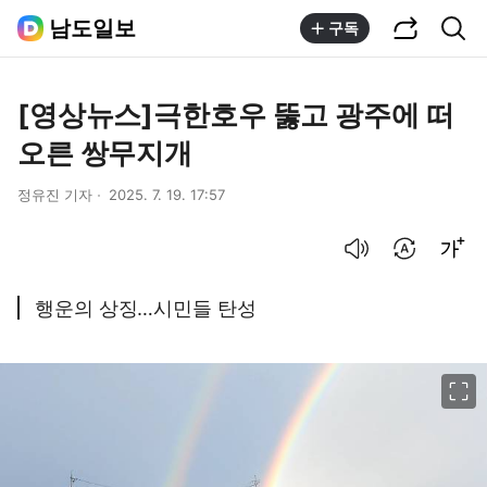
공유하기
통합검색
남도일보
구독
[영상뉴스]극한호우 뚫고 광주에 떠
오른 쌍무지개
정유진 기자
2025. 7. 19. 17:57
음성으로 듣기
번역 설정
글씨크기 조절하기
행운의 상징…시민들 탄성
이미지 크게 보기