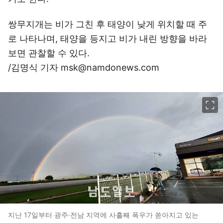
쌍무지개는 비가 그친 후 태양이 낮게 위치할 때 주
로 나타나며, 태양을 등지고 비가 내린 방향을 바라
보면 관찰할 수 있다.
/김명식 기자 msk@namdonews.com
이미지 크게 보기
지난 17일부터 광주·전남 지역에 사흘째 폭우가 쏟아지고 있는