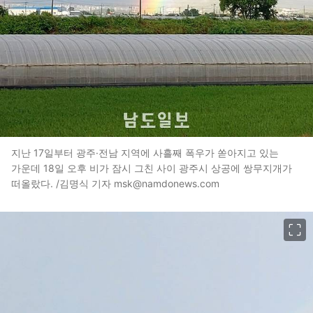
지난 17일부터 광주·전남 지역에 사흘째 폭우가 쏟아지고 있는
가운데 18일 오후 비가 잠시 그친 사이 광주시 상공에 쌍무지개가
떠올랐다. /김명식 기자 msk@namdonews.com
이미지 크게 보기