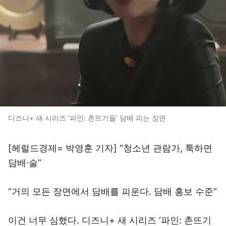
디즈니+ 새 시리즈 ‘파인: 촌뜨기들’ 담배 피는 장면
[헤럴드경제= 박영훈 기자] “청소년 관람가, 툭하면
담배·술”
“거의 모든 장면에서 담배를 피운다. 담배 홍보 수준”
이건 너무 심했다. 디즈니+ 새 시리즈 ‘파인: 촌뜨기