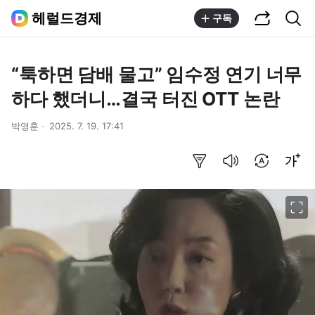
공유하기
통합검색
헤럴드경제
구독
“툭하면 담배 물고” 임수정 연기 너무
하다 했더니…결국 터진 OTT 논란
박영훈
2025. 7. 19. 17:41
요약보기
음성으로 듣기
번역 설정
글씨크기 조절하기
이미지 크게 보기