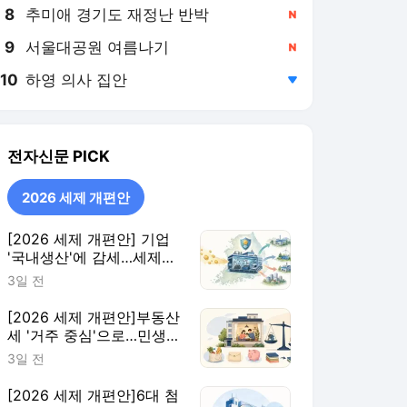
8
추미애 경기도 재정난 반박
,신규
9
서울대공원 여름나기
,신규
10
하영 의사 집안
,하락
전자신문
PICK
2026 세제 개편안
[2026 세제 개편안] 기업
'국내생산'에 감세…세제로
산업·자금 지방행 유도
3일 전
[2026 세제 개편안]부동산
세 '거주 중심'으로…민생
지원 확대·세제 혜택 115개
3일 전
정비
[2026 세제 개편안]6대 첨