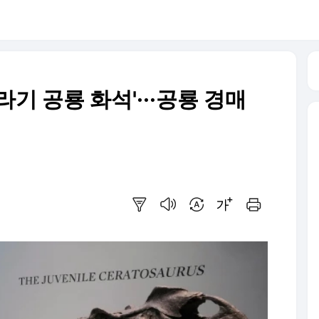
라기 공룡 화석'···공룡 경매
요약보기
음성으로 듣기
번역 설정
글씨크기 조절하기
인쇄하기