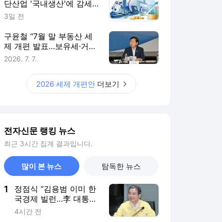
단산업 '국내생산'에 감세…
핵심부품 생산량에 따라 지
3일 전
원 더 키워
구윤철 “7월 말 부동산 세
제 개편 발표…보유세·거래
세 균형 검토”
2026. 7. 7.
2026 세제 개편안
더보기
전자신문 랭킹 뉴스
최근 3시간 집계 결과입니다.
많이 본 뉴스
탐독한 뉴스
1
정점식 “김용범 이미 한
국경제 빌런…李 대통령,
경질 결단해야”
4시간 전