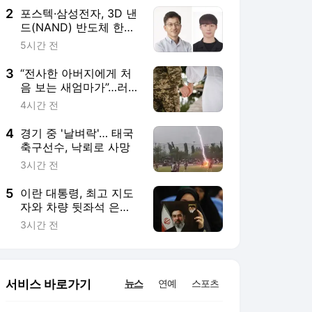
2
포스텍·삼성전자, 3D 낸
드(NAND) 반도체 한계
넘는 기술 개발
5시간 전
3
“전사한 아버지에게 처
음 보는 새엄마가”…러
보상금 노린 '검은 과부'
4시간 전
사기 기승
4
경기 중 '날벼락'… 태국
축구선수, 낙뢰로 사망
3시간 전
5
이란 대통령, 최고 지도
자와 차량 뒷좌석 은밀
한 만남?…“얼굴도 못보
3시간 전
고 악수도 못해”
서비스 바로가기
뉴스
연예
스포츠