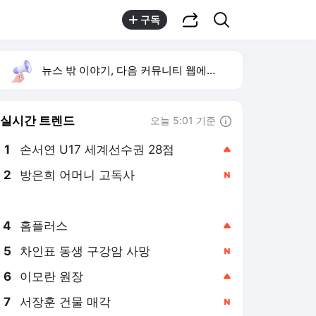
공유하기
검색
구독
뉴스 밖 이야기, 다음 커뮤니티 웹에서 보기
실시간 트렌드
오늘 5:01 기준
툴팁보기
1
손서연 U17 세계선수권 28점
,상승
2
방은희 어머니 고독사
,신규
3
국힘 윤리위 징계절차
,신규
4
홈플러스
,상승
5
차인표 동생 구강암 사망
,신규
6
이모란 원장
,상승
7
서장훈 건물 매각
,신규