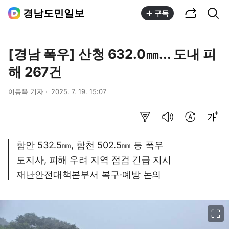
공유하기
통합검색
경남도민일보
구독
[경남 폭우] 산청 632.0㎜... 도내 피
해 267건
이동욱 기자
2025. 7. 19. 15:07
요약보기
음성으로 듣기
번역 설정
글씨크기 조절하기
함안 532.5㎜, 합천 502.5㎜ 등 폭우
도지사, 피해 우려 지역 점검 긴급 지시
재난안전대책본부서 복구·예방 논의
이미지 크게 보기