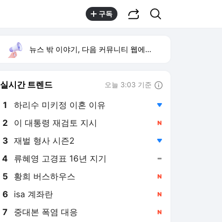
공유하기
검색
구독
뉴스 밖 이야기, 다음 커뮤니티 웹에서 보기
실시간 트렌드
오늘 3:03 기준
툴팁보기
1
하리수 미키정 이혼 이유
,하락
2
이 대통령 재검토 지시
,신규
3
재벌 형사 시즌2
,하락
4
류혜영 고경표 16년 지기
,유지
5
황희 버스하우스
,신규
6
isa 계좌란
,신규
7
중대본 폭염 대응
,신규