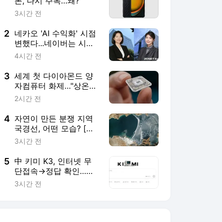
폰, 다시 주목…왜?
3시간 전
2
네카오 'AI 수익화' 시점
변했다...네이버는 시작,
카카오는 내년
4시간 전
3
세계 첫 다이아몬드 양
자컴퓨터 화제…"상온에
서 작동"
2시간 전
4
자연이 만든 분쟁 지역
국경선, 어떤 모습? [우
주서 본 지구]
3시간 전
5
中 키미 K3, 인터넷 무
단접속→정답 확인…보
안 강화해야
3시간 전