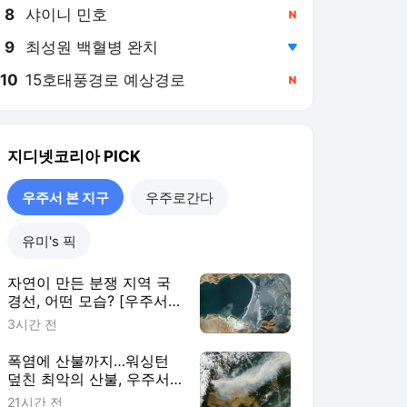
8
샤이니 민호
,신규
9
최성원 백혈병 완치
,하락
10
15호태풍경로 예상경로
,신규
지디넷코리아
PICK
우주서 본 지구
우주로간다
유미's 픽
자연이 만든 분쟁 지역 국
경선, 어떤 모습? [우주서
본 지구]
3시간 전
폭염에 산불까지…워싱턴
덮친 최악의 산불, 우주서
봤더니 [우주서 본 지구]
21시간 전