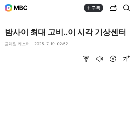
공유하기
통합검색
MBC
구독
밤사이 최대 고비‥이 시각 기상센터
금채림 캐스터
2025. 7. 19. 02:52
요약보기
음성으로 듣기
번역 설정
글씨크기 조절하기