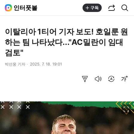
공유하기
통합검색
인터풋볼
구독
이탈리아 1티어 기자 보도! 호일룬 원
하는 팀 나타났다..."AC밀란이 임대
검토"
박선웅 기자
2025. 7. 18. 19:01
요약보기
음성으로 듣기
번역 설정
글씨크기 조절하기
이미지 크게 보기