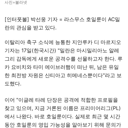
사진=볼라넷
[인터풋볼] 박선웅 기자 = 라스무스 호일룬이 AC밀
란의 관심을 받고 있다.
이탈리아 축구 소식에 능통한 지안루카 디 마르지오
기자는 17일(한국시간) "밀란은 마시밀리아노 알레
그리 감독에게 새로운 공격수를 선물하고자 한다. 루
카 요비치와 타미 에이브러햄이 떠난 뒤, 남은 유일
한 최전방 자원은 산티아고 히메네스뿐이다"라고 보
도했다.
이어 "이글레 타레 단장은 공격에 적합한 프로필을
찾고 있으며, 지금 거론된 이름은 프리미어리그(PL)
에서 나왔다. 바로 호일룬이다. 실제로 최근 몇 시간
동안 호일룬의 영입 가능성을 알아보기 위해 문의가