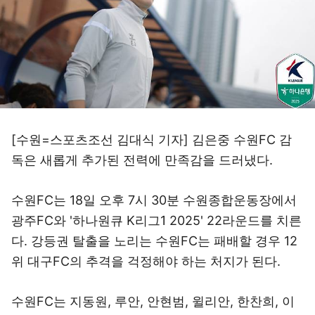
[수원=스포츠조선 김대식 기자] 김은중 수원FC 감
독은 새롭게 추가된 전력에 만족감을 드러냈다.
수원FC는 18일 오후 7시 30분 수원종합운동장에서
광주FC와 '하나원큐 K리그1 2025' 22라운드를 치른
다. 강등권 탈출을 노리는 수원FC는 패배할 경우 12
위 대구FC의 추격을 걱정해야 하는 처지가 된다.
수원FC는 지동원, 루안, 안현범, 윌리안, 한찬희, 이