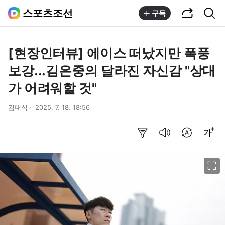
공유하기
통합검색
스포츠조선
구독
[현장인터뷰] 에이스 떠났지만 폭풍
보강...김은중의 달라진 자신감 "상대
가 어려워할 것"
김대식
2025. 7. 18. 18:56
요약보기
음성으로 듣기
번역 설정
글씨크기 조절하기
이미지 크게 보기