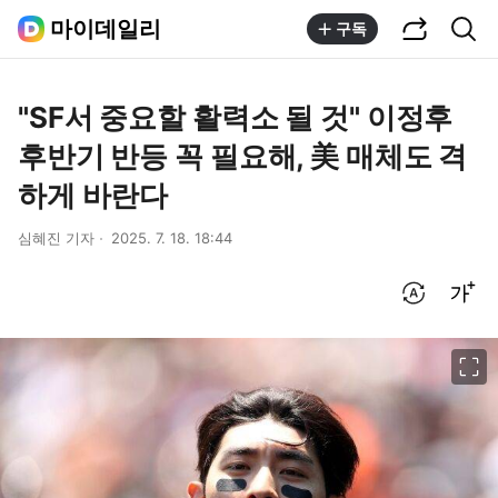
공유하기
통합검색
마이데일리
구독
"SF서 중요할 활력소 될 것" 이정후
후반기 반등 꼭 필요해, 美 매체도 격
하게 바란다
심혜진 기자
2025. 7. 18. 18:44
번역 설정
글씨크기 조절하기
이미지 크게 보기