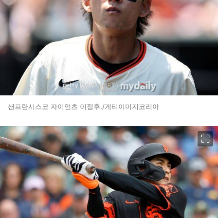
샌프란시스코 자이언츠 이정후./게티이미지코리아
이미지 크게 보기