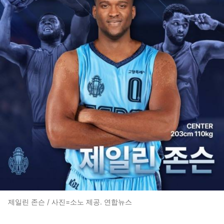
제일린 존슨 / 사진=소노 제공. 연합뉴스