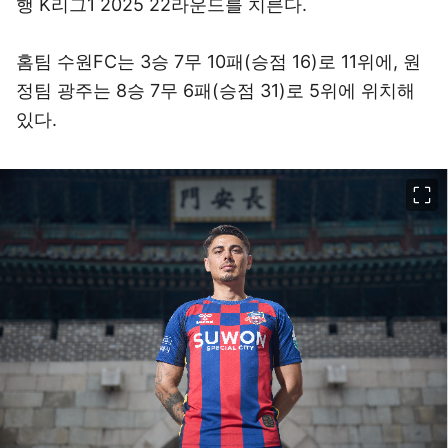
행 K리그1 2025 22라운드를 치른다.
홈팀 수원FC는 3승 7무 10패(승점 16)로 11위에, 원
정팀 광주는 8승 7무 6패(승점 31)로 5위에 위치해
있다.
이미지 크게 보기