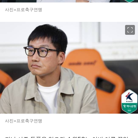
사진=프로축구연맹
이미지 크게 보기
사진=프로축구연맹