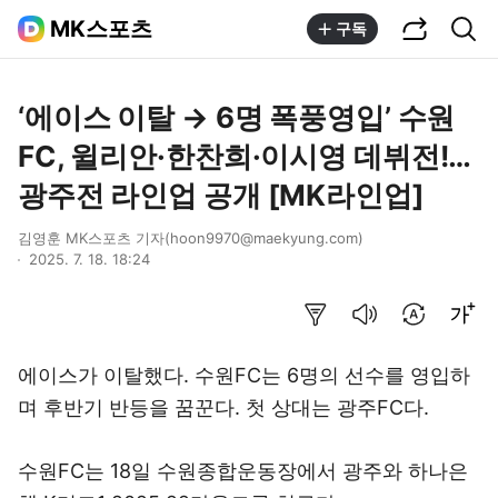
공유하기
통합검색
MK스포츠
구독
‘에이스 이탈 → 6명 폭풍영입’ 수원
FC, 윌리안·한찬희·이시영 데뷔전!…
광주전 라인업 공개 [MK라인업]
김영훈 MK스포츠 기자(hoon9970@maekyung.com)
2025. 7. 18. 18:24
요약보기
음성으로 듣기
번역 설정
글씨크기 조절하기
에이스가 이탈했다. 수원FC는 6명의 선수를 영입하
며 후반기 반등을 꿈꾼다. 첫 상대는 광주FC다.
수원FC는 18일 수원종합운동장에서 광주와 하나은