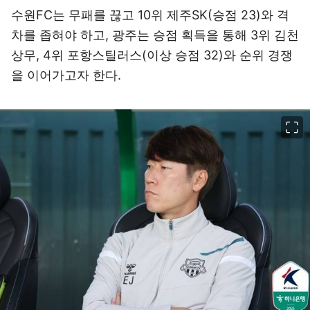
수원FC는 무패를 끊고 10위 제주SK(승점 23)와 격
차를 좁혀야 하고, 광주는 승점 획득을 통해 3위 김천
상무, 4위 포항스틸러스(이상 승점 32)와 순위 경쟁
을 이어가고자 한다.
이미지 크게 보기