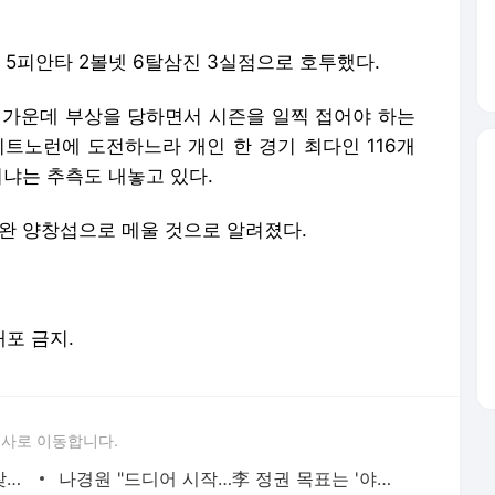
 5피안타 2볼넷 6탈삼진 3실점으로 호투했다.
 가운데 부상을 당하면서 시즌을 일찍 접어야 하는
히트노런에 도전하느라 개인 한 경기 최다인 116개
니냐는 추측도 내놓고 있다.
우완 양창섭으로 메울 것으로 알려졌다.
배포 금지.
론사로 이동합니다.
"물 찼잖아!" 뺨 때리고 욕설...수해현장 찾은 군수 '날벼락'
나경원 "드디어 시작…李 정권 목표는 '야당 말살'"