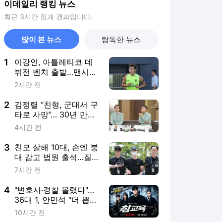
이데일리 랭킹 뉴스
최근 3시간 집계 결과입니다.
많이 본 뉴스
탐독한 뉴스
1
이강인, 아틀레티코 데
뷔전 벤치 출발…맨시티,
포든·마르무시 총출동
2시간 전
2
김정렬 “친형, 군대서 구
타로 사망”… 30년 만에
밝혀진 진실
4시간 전
3
친모 살해 10대, 손엔 붕
대 감고 법원 출석…질
문엔 침묵
7시간 전
4
"변호사·경찰 몰렸다"…
36대 1, 안민석 "더 뽑을
까"
10시간 전