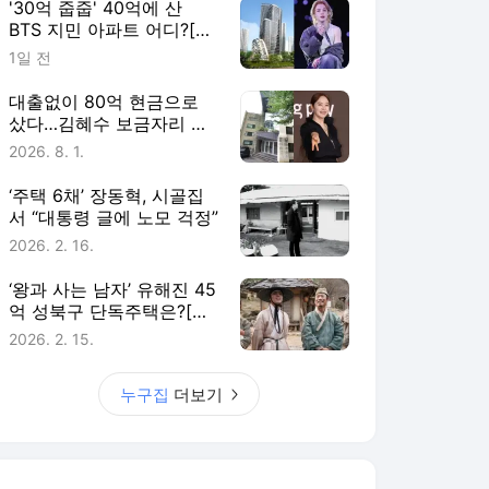
'30억 줍줍' 40억에 산
BTS 지민 아파트 어디?[누
구집]
1일 전
대출없이 80억 현금으로
샀다…김혜수 보금자리 어
디[누구집]
2026. 8. 1.
‘주택 6채’ 장동혁, 시골집
서 “대통령 글에 노모 걱정”
2026. 2. 16.
‘왕과 사는 남자’ 유해진 45
억 성북구 단독주택은?[누
구집]
2026. 2. 15.
누구집
더보기