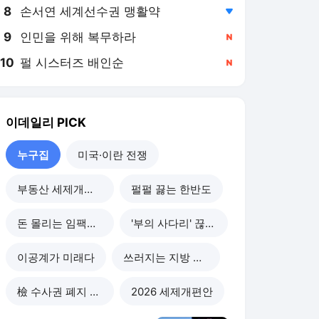
8
손서연 세계선수권 맹활약
,하락
9
인민을 위해 복무하라
,신규
10
펄 시스터즈 배인순
,신규
이데일리
PICK
누구집
미국·이란 전쟁
부동산 세제개편 후폭풍
펄펄 끓는 한반도
돈 몰리는 임팩트 투자
'부의 사다리' 끊기나
이공계가 미래다
쓰러지는 지방 부동산
檢 수사권 폐지 후폭풍
2026 세제개편안