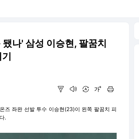
 됐나' 삼성 이승현, 팔꿈치
위기
요약보기
음성으로 듣기
번역 설정
글씨크기 조절하기
인쇄하기
온즈 좌완 선발 투수 이승현(23)이 왼쪽 팔꿈치 피
다.