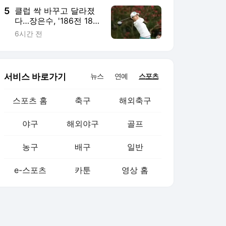
5
클럽 싹 바꾸고 달라졌
다…장은수, '186전 187
기' KLPGA투어 감격 첫
6시간 전
우승
서비스 바로가기
뉴스
연예
스포츠
스포츠 홈
축구
해외축구
야구
해외야구
골프
농구
배구
일반
e-스포츠
카툰
영상 홈