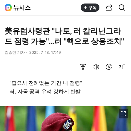
공유하기
통합검색
뉴시스
구독
美유럽사령관 "나토, 러 칼리닌그라
드 점령 가능"…러 "핵으로 상응조치"
김승민 기자
2025. 7. 18. 17:49
요약보기
음성으로 듣기
번역 설정
글씨크기 조절하기
"필요시 전례없는 기간 내 점령"
러, 자국 공격 우려 강하게 반발
이미지 크게 보기