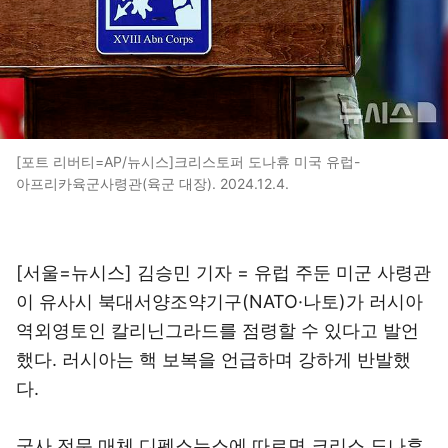
[포트 리버티=AP/뉴시스]크리스토퍼 도나휴 미국 유럽-
아프리카육군사령관(육군 대장). 2024.12.4.
[서울=뉴시스] 김승민 기자 = 유럽 주둔 미군 사령관
이 유사시 북대서양조약기구(NATO·나토)가 러시아
역외영토인 칼리닌그라드를 점령할 수 있다고 발언
했다. 러시아는 핵 보복을 언급하며 강하게 반발했
다.
군사 전문 매체 디펜스뉴스에 따르면 크리스 도나휴