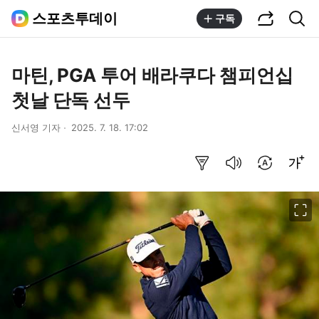
공유하기
통합검색
스포츠투데이
구독
마틴, PGA 투어 배라쿠다 챔피언십
첫날 단독 선두
신서영 기자
2025. 7. 18. 17:02
요약보기
음성으로 듣기
번역 설정
글씨크기 조절하기
이미지 크게 보기