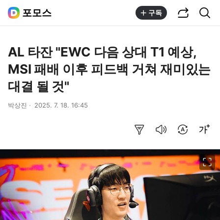
공유하기
통합검색
포모스
구독
AL 타잔 "EWC 다음 상대 T1 예상,
MSI 패배 이후 피드백 거쳐 재미있는
대결 될 것"
박상진
2025. 7. 18. 16:45
요약보기
음성으로 듣기
번역 설정
글씨크기 조절하기
이미지 크게 보기