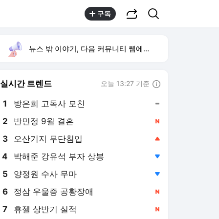
공유하기
검색
구독
뉴스 밖 이야기, 다음 커뮤니티 웹에서 보기
실시간 트렌드
오늘 13:27 기준
툴팁보기
1
방은희 고독사 모친
,유지
2
반민정 9월 결혼
,신규
3
오산기지 무단침입
,상승
4
박해준 강유석 부자 상봉
,하락
5
양정원 수사 무마
,하락
6
정삼 우울증 공황장애
,신규
7
휴젤 상반기 실적
,신규