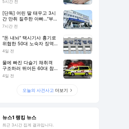
5시간 전
[단독] 어린 딸 태우고 3시
간 만취 질주한 아빠…"부
부싸움 뒤 홧김에"
7시간 전
"돈 내놔" 택시기사 흉기로
위협한 50대 노숙자 징역
2년
4일 전
물에 빠진 다슬기 채취객
구조하러 뛰어든 60대 참
변…익수자는 회복
4일 전
오늘의 사건사고
더보기
뉴스1 랭킹 뉴스
최근 3시간 집계 결과입니다.