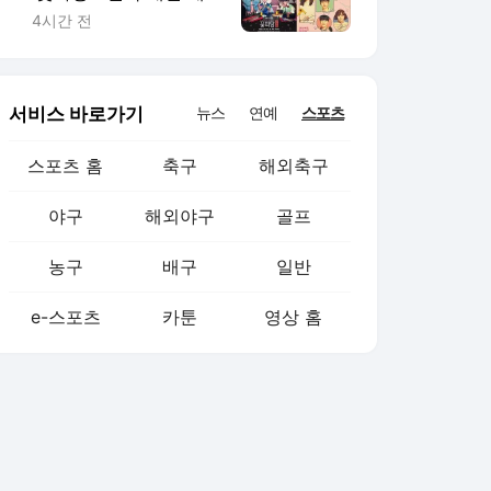
편성
4시간 전
서비스 바로가기
뉴스
연예
스포츠
스포츠 홈
축구
해외축구
야구
해외야구
골프
농구
배구
일반
e-스포츠
카툰
영상 홈