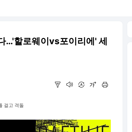
다…'할로웨이vs포이리에' 세
요약보기
음성으로 듣기
번역 설정
글씨크기 조절하기
인쇄하기
이틀 걸고 격돌