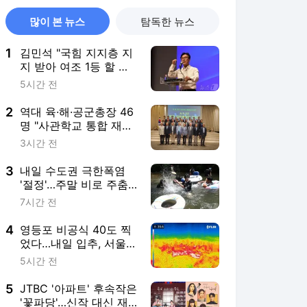
많이 본 뉴스
탐독한 뉴스
1
김민석 "국힘 지지층 지
지 받아 여조 1등 할 생
각 1도 없어"(종합)
5시간 전
2
역대 육·해·공군총장 46
명 "사관학교 통합 재검
토해야"
3시간 전
3
내일 수도권 극한폭염
'절정'…주말 비로 주춤,
다음주도 36도 '찜통'
7시간 전
4
영등포 비공식 40도 찍
었다…내일 입추, 서울
'진짜 40도' 넘나
5시간 전
5
JTBC '아파트' 후속작은
'꽃파당'…신작 대신 재