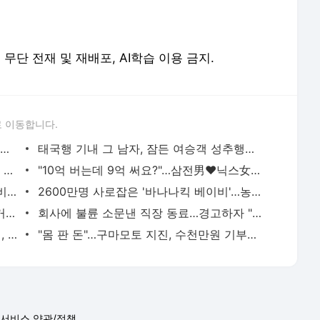
erved. 무단 전재 및 재배포, AI학습 이용 금지.
 이동합니다.
"호텔서 상간남과 스킨십 나눈 시누이 목격…제 남편이 입 다물라 하네요"
태국행 기내 그 남자, 잠든 여승객 성추행…"바지에 체액까지 묻었다"
허지웅 "우리가 지지했던 인간들이 이 꼴 만들어"…형소법 개정안에 발끈
"10억 버는데 9억 써요?"…삼전男♥닉스女 3:3 단체소개팅 예능 화제
유하진, 민낯도 반짝반짝…'14세 연상 예비남편' 강균성이 반한 청순 미모 [N샷]
2600만명 사로잡은 '바나나킥 베이비'…농심의 깜짝 선물
황정민 폭로녀 "합의? 그가 찾아왔지만 거절…허위 주장 다 밝힐 수 있다"
회사에 불륜 소문낸 직장 동료…경고하자 "사모님께도 말씀드리겠다"
"오빠 잠깐 집으로 와"…딸 틱톡으로 유인, 성폭행 복수한 아빠
"몸 판 돈"…구마모토 지진, 수천만원 기부하고 비난받은 성인물 배우
서비스 약관/정책