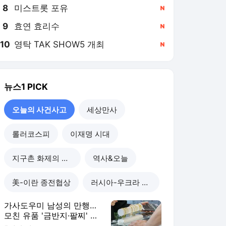
8
미스트롯 포유
,신규
9
효연 효리수
,신규
10
영탁 TAK SHOW5 개최
,신규
뉴스1
PICK
오늘의 사건사고
세상만사
롤러코스피
이재명 시대
지구촌 화제의 뉴스
역사&오늘
美-이란 종전협상
러시아-우크라 전쟁
가사도우미 남성의 만행…
모친 유품 '금반지·팔찌' 녹
여 팔았다