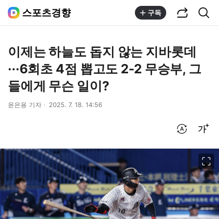
공유하기
통합검색
스포츠경향
구독
이제는 하늘도 돕지 않는 지바롯데
···6회초 4점 뽑고도 2-2 무승부, 그
들에게 무슨 일이?
윤은용 기자
2025. 7. 18. 14:56
번역 설정
글씨크기 조절하기
이미지 크게 보기