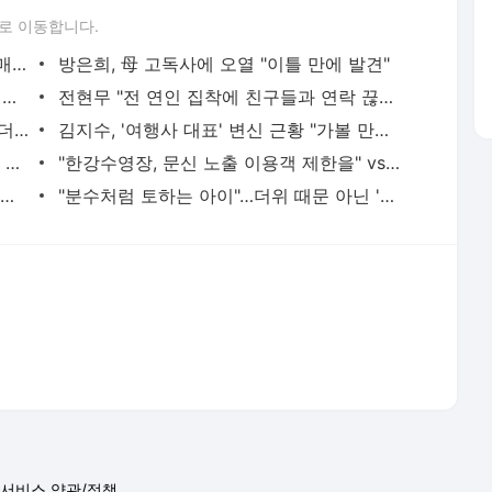
로 이동합니다.
"서장훈, 28억에 산 서초 건물 450억에 매물로"
방은희, 母 고독사에 오열 "이틀 만에 발견"
"바지 벗고 앞뒤로 돌아야 했다"…탈북민 김서아, 기쁨조 검사 수치심 회상
전현무 "전 연인 집착에 친구들과 연락 끊어"
박찬민 딸 박민하, 배우·국가대표 병행하더니…여유로운 근황 공개
김지수, '여행사 대표' 변신 근황 "가볼 만하니…"
'300억원대 사기 혐의' 차가원 대표 구속 송치
"한강수영장, 문신 노출 이용객 제한을" vs "출입 막는 건 명백한 차별"
서인영 "환희가 크리스마스 같이 보내자 해" 폭로
"분수처럼 토하는 아이"…더위 때문 아닌 '이 질환'?
서비스 약관/정책
 글쓴이에 있으며, Daum의 입장과 다를 수 있습니다.