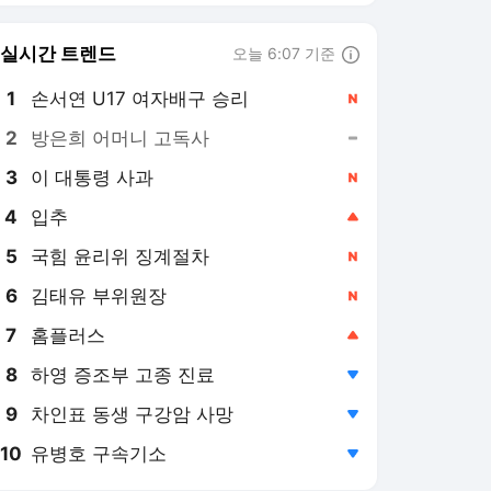
6
김태유 부위원장
,신규
7
홈플러스
,상승
8
하영 증조부 고종 진료
,하락
9
차인표 동생 구강암 사망
,하락
10
유병호 구속기소
,하락
뉴시스
PICK
종합특검
부동산 세제 개편
美 관세
북한은 지금
선관위 부실 사태
가자 휴전
보완수사권 폐지
이재명 정부