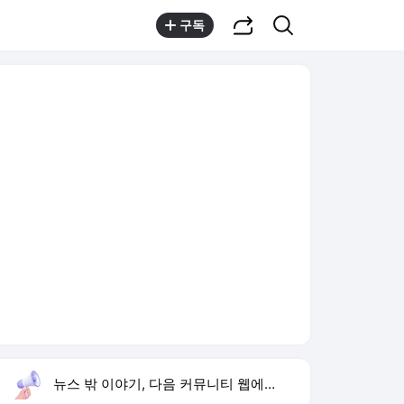
공유하기
검색
구독
뉴스 밖 이야기, 다음 커뮤니티 웹에서 보기
실시간 트렌드
오늘 6:07 기준
툴팁보기
1
손서연 U17 여자배구 승리
,신규
2
방은희 어머니 고독사
,유지
3
이 대통령 사과
,신규
4
입추
,상승
5
국힘 윤리위 징계절차
,신규