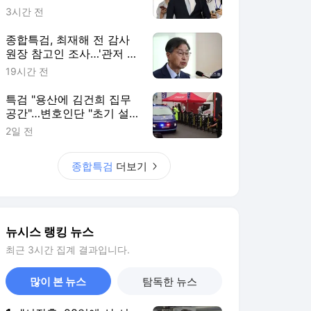
뉴시스 랭킹 뉴스
최근 3시간 집계 결과입니다.
많이 본 뉴스
탐독한 뉴스
1
"서장훈, 28억에 산 서
초 건물 450억에 매물
로"
3시간 전
2
"아이 사진 좀 보내주세
요"…유치원 교사 '본업
실종' 시대
4시간 전
3
"폭락 충격 잊었나"…코
스피 회복세 타고 '빚투'
다시 고개
4시간 전