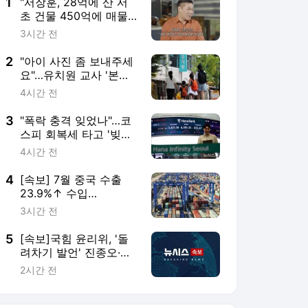
4
[속보] 7월 중국 수출
23.9%↑ 수입
27.5%↑…무역총액
3시간 전
25.3%↑
5
[속보]국힘 윤리위, '돌
려차기 발언' 진종오·서
범수 징계 절차 개시
2시간 전
서비스 바로가기
뉴스
연예
스포츠
스포츠 홈
축구
해외축구
야구
해외야구
골프
농구
배구
일반
e-스포츠
카툰
영상 홈