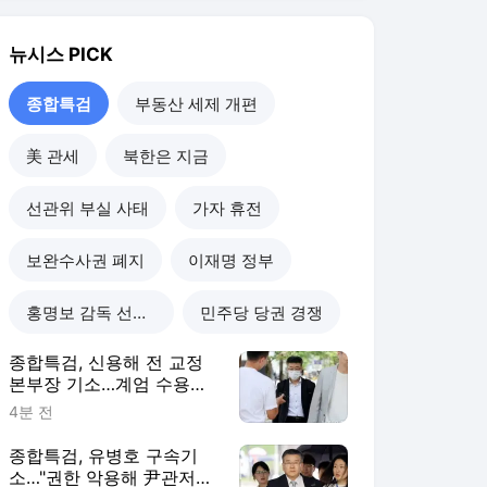
홍명보 감독 선임 논란
민주당 당권 경쟁
종합특검, 신용해 전 교정
본부장 기소…계엄 수용공
간 확보 혐의
4분 전
종합특검, 유병호 구속기
소…"권한 악용해 尹관저
감사 무마"(종합)
3시간 전
종합특검, 최재해 전 감사
원장 참고인 조사…'관저 부
실 감사' 관련
19시간 전
특검 "용산에 김건희 집무
공간"…변호인단 "초기 설
치 아냐" 반박(종합)
2일 전
종합특검
더보기