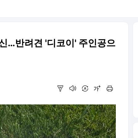
변신…반려견 '디코이' 주인공으
요약보기
음성으로 듣기
번역 설정
글씨크기 조절하기
인쇄하기