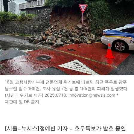
18일 고향사랑기부제 전문업체 위기브에 따르면 최근 폭우로 광주
남구엔 침수 169건, 토사 유실 7건 등 총 195건의 피해가 발생했다.
(사진 = 위기브 제공) 2025.07.18. innovation@newsis.com *
재판매 및 DB 금지
[서울=뉴시스]정예빈 기자 = 호우특보가 발효 중인