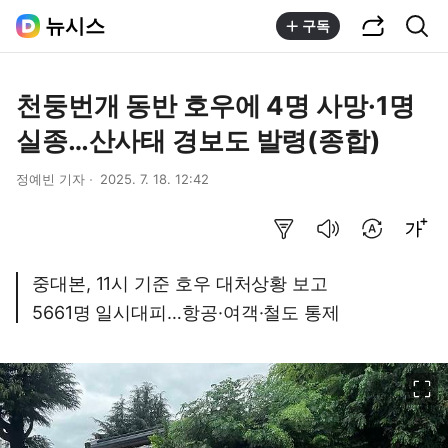
공유하기
통합검색
뉴시스
구독
천둥번개 동반 호우에 4명 사망·1명
실종…산사태 경보도 발령(종합)
정예빈 기자
2025. 7. 18. 12:42
요약보기
음성으로 듣기
번역 설정
글씨크기 조절하기
중대본, 11시 기준 호우 대처상황 보고
5661명 일시대피…항공·여객·철도 통제
이미지 크게 보기