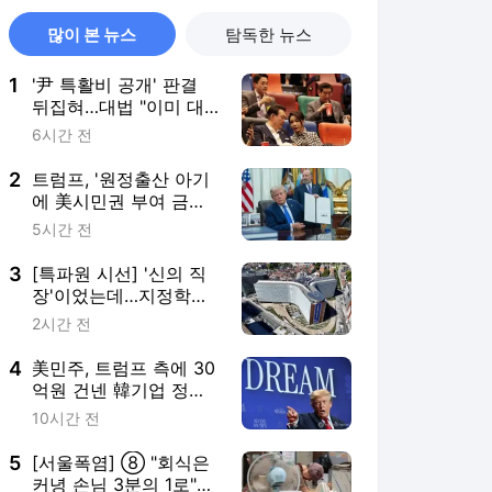
많이 본 뉴스
탐독한 뉴스
1
'尹 특활비 공개' 판결
뒤집혀…대법 "이미 대
통령기록관 이관"
6시간 전
2
트럼프, '원정출산 아기
에 美시민권 부여 금지'
행정명령 서명(종합)
5시간 전
3
[특파원 시선] '신의 직
장'이었는데…지정학적
격변에 몸살앓는 EU집
2시간 전
행위
4
美민주, 트럼프 측에 30
억원 건넨 韓기업 정조
준…"잠재적 뇌물"
10시간 전
5
[서울폭염] ⑧ "회식은
커녕 손님 3분의 1로"…