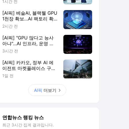
1시간 전
[AI픽] 베슬AI, 블랙웰 GPU
1천장 확보…AI 팩토리 확
장
2시간 전
[AI픽] "GPU 많다고 능사
아냐"…AI 인프라, 운영 효
율이 판가름
3시간 전
[AI픽] 카카오, 정부 AI 에
이전트 마켓플레이스 구축
한다
1일 전
AI픽
더보기
연합뉴스 랭킹 뉴스
최근 3시간 집계 결과입니다.