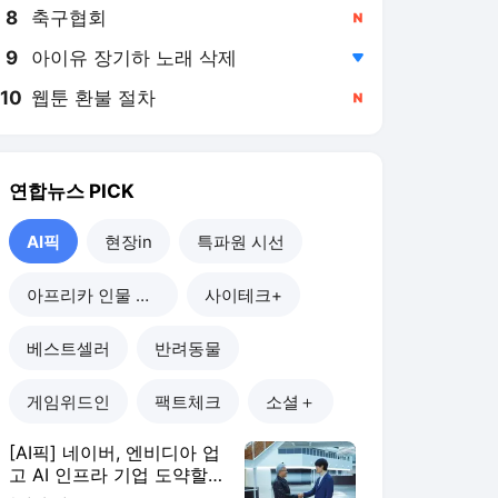
8
축구협회
,신규
9
아이유 장기하 노래 삭제
,하락
10
웹툰 환불 절차
,신규
연합뉴스
PICK
AI픽
현장in
특파원 시선
아프리카 인물 열전
사이테크+
베스트셀러
반려동물
게임위드인
팩트체크
소셜＋
[AI픽] 네이버, 엔비디아 업
고 AI 인프라 기업 도약할
까