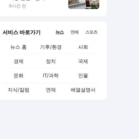
외식 줄고 배달늘어
6시간 전
서비스 바로가기
뉴스
연예
스포츠
뉴스 홈
기후/환경
사회
경제
정치
국제
문화
IT/과학
인물
지식/칼럼
연재
배열설명서