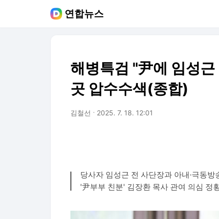
연합뉴스
해병특검 "尹에 임성근 
곳 압수수색(종합)
김철선
2025. 7. 18. 12:01
당사자 임성근 전 사단장과 아내·극동방송
'尹부부 친분' 김장환 목사 관여 의심 