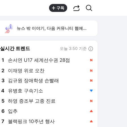
공유하기
검색
구독
뉴스 밖 이야기, 다음 커뮤니티 웹에서 보기
실시간 트렌드
오늘 3:50 기준
툴팁보기
1
손서연 U17 세계선수권 28점
,신규
2
이재명 위로 오찬
,신규
3
김규원 장애학생 손빨래
,신규
4
유병호 구속기소
,하락
5
하영 증조부 고종 진료
,신규
6
입추
,상승
7
블랙핑크 10주년 행사
,상승