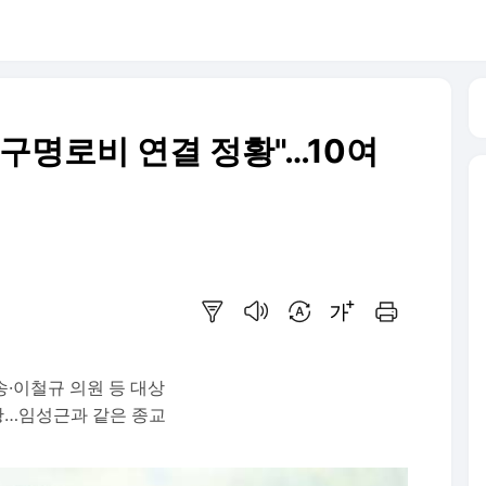
구명로비 연결 정황"…10여
요약보기
음성으로 듣기
번역 설정
글씨크기 조절하기
인쇄하기
·이철규 의원 등 대상
정황…임성근과 같은 종교