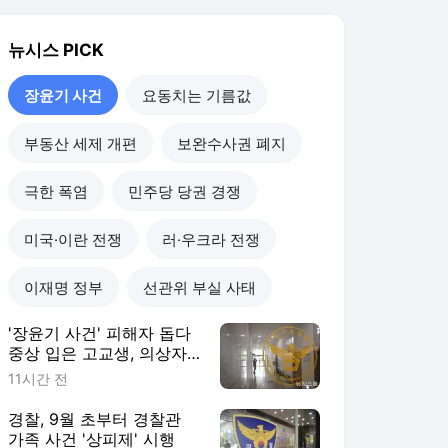
'장윤기 사건' 피해자 돕다
중상 입은 고교생, 의상자
인정
11시간 전
경찰, 9월 초부터 경찰관
가족 사건 '상피제' 시행
16시간 전
스토킹 대책 청와대 보고했
었다…장윤기 축소 이유였
나?
2일 전
"장윤기 사건 경찰관 기소
는 국면전환용 용두사미 수
사"
3일 전
장윤기 사건
더보기