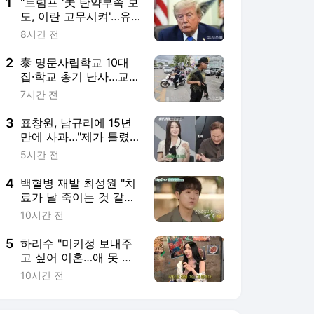
5
하리수 "미키정 보내주
고 싶어 이혼…애 못 낳
아 미안했다"
10시간 전
서비스 바로가기
뉴스
연예
스포츠
뉴스 홈
기후/환경
사회
경제
정치
국제
문화
IT/과학
인물
지식/칼럼
연재
배열설명서