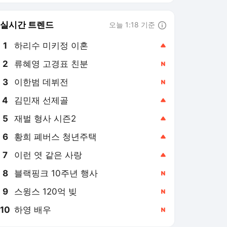
8
블랙핑크 10주년 행사
,신규
9
스윙스 120억 빚
,신규
10
하영 배우
,신규
뉴시스
PICK
장윤기 사건
요동치는 기름값
부동산 세제 개편
보완수사권 폐지
극한 폭염
민주당 당권 경쟁
미국·이란 전쟁
러·우크라 전쟁
이재명 정부
선관위 부실 사태