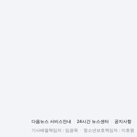
다음뉴스 서비스안내
24시간 뉴스센터
공지사항
기사배열책임자 : 임광욱
청소년보호책임자 : 이호원
뉴스 기사에 대한 저작권 및 법적 책임은 자료제공사 또는
© Daum Corp.