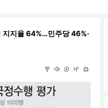
 지지율 64%…민주당 46%·
요약보기
음성으로 듣기
번역 설정
글씨크기 조절하기
인쇄하기