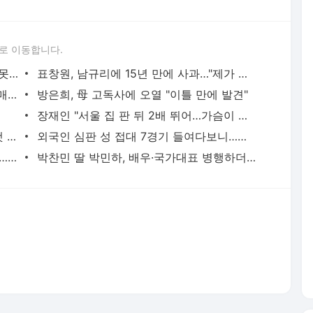
로 이동합니다.
하리수 "미키정 보내주고 싶어 이혼…애 못 낳아 미안했다"
표창원, 남규리에 15년 만에 사과…"제가 틀렸습니다"
"서장훈, 28억에 산 서초 건물 450억에 매물로"
방은희, 母 고독사에 오열 "이틀 만에 발견"
장재인 "서울 집 판 뒤 2배 뛰어…가슴이 찢어진다"
백혈병 재발 최성원 "치료가 날 죽이는 것 같았다" 눈물
외국인 심판 성 접대 7경기 들여다보니…한국 축구 '5승 2무'
홍서범♥조갑경, 아들 불륜 사과 후 근황…밝은 미소
박찬민 딸 박민하, 배우·국가대표 병행하더니…여유로운 근황 공개