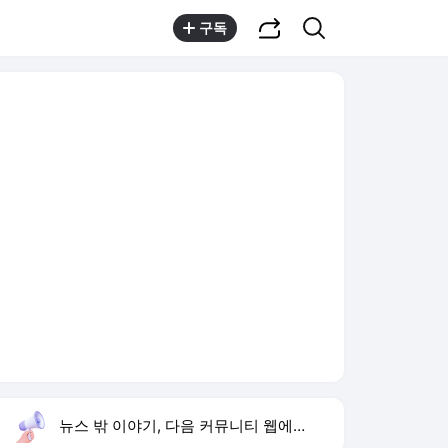
공유하기
검색
구독
뉴스 밖 이야기, 다음 커뮤니티 웹에서 보기
실시간 트렌드
오늘 1:18 기준
툴팁보기
1
하리수 미키정 이혼
,상승
2
류혜영 고경표 친분
,신규
3
이한범 데뷔전
,신규
4
김민재 선제골
,상승
5
재벌 형사 시즌2
,상승
6
황희 폐버스 청년주택
,상승
7
이런 엿 같은 사랑
,상승