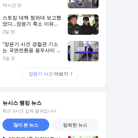
뉴시스 랭킹 뉴스
최근 3시간 집계 결과입니다.
많이 본 뉴스
탐독한 뉴스
1
"트럼프 '美 탄약부족 보
도, 이란 고무시켜'…유
출자 색출 지시"
8시간 전
2
泰 명문사립학교 10대
집·학교 총기 난사…교사
·학생 등 9명 사망(종합
7시간 전
2보)
3
표창원, 남규리에 15년
만에 사과…"제가 틀렸
습니다"
5시간 전
4
백혈병 재발 최성원 "치
료가 날 죽이는 것 같았
다" 눈물
10시간 전