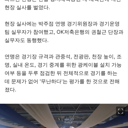
현장 실사를 벌였다.
현장 실사에는 박주점 연맹 경기위원장과 경기운영
팀 실무자가 참여했고, OK저축은행의 권철근 단장과
실무자도 동행했다.
연맹은 경기장 규격과 관중석, 전광판, 천장 높이, 조
명, 실내 온도, 경기 중계를 위한 광케이블 설치 가능
여부 등을 두루 점검한 뒤 전체적으로 경기를 하는
데 문제가 없어 '무난하다'는 평가를 한 것으로 전해
졌다.
이미지 크게 보기