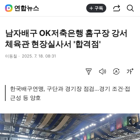
공유하기
통합검색
연합뉴스
구독
남자배구 OK저축은행 홈구장 강서
체육관 현장실사서 '합격점'
이동칠
2025. 7. 18. 08:31
요약보기
음성으로 듣기
번역 설정
글씨크기 조절하기
한국배구연맹, 구단과 경기장 점검…경기 조건·접
근성 등 양호
이미지 크게 보기