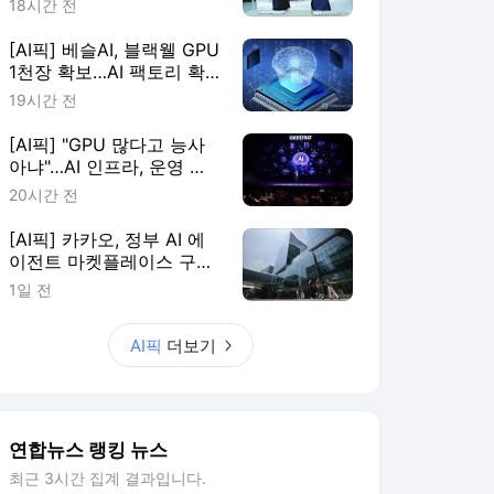
18시간 전
[AI픽] 베슬AI, 블랙웰 GPU
1천장 확보…AI 팩토리 확
장
19시간 전
[AI픽] "GPU 많다고 능사
아냐"…AI 인프라, 운영 효
율이 판가름
20시간 전
[AI픽] 카카오, 정부 AI 에
이전트 마켓플레이스 구축
한다
1일 전
AI픽
더보기
연합뉴스 랭킹 뉴스
최근 3시간 집계 결과입니다.