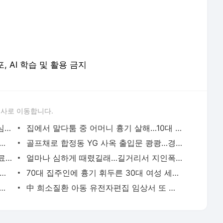
포, AI 학습 및 활용 금지
론사로 이동합니다.
성접대 경기서 한국 '무패'…한일월드컵 심판매수설 재점화될 듯 | 연합뉴스
집에서 말다툼 중 어머니 흉기 살해…10대 아들 체포 | 연합뉴스
고열·의식 저하 상태로 병원 옮겨진 어린이 사망 | 연합뉴스
골프채로 합정동 YG 사옥 출입문 쾅쾅…경찰, 20대 여성 체포 | 연합뉴스
배우 이신영, 조용히 입대…"신병훈련 수료, 군 생활 집중" | 연합뉴스
얼마나 심하게 때렸길래…길거리서 지인폭행 50대 살인미수 혐의 | 연합뉴스
시경 중 장 천공으로 환자 숨지게 한 의사 2심도 집행유예 | 연합뉴스
70대 집주인에 흉기 휘두른 30대 여성 세입자 체포 | 연합뉴스
둥둥'…인천 강화군 北 목함지뢰 주의보 | 연합뉴스
中 희소질환 아동 유전자편집 임상서 또 숨져…안전성 논란 확산 | 연합뉴스