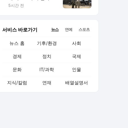
색출 지시"
5시간 전
서비스 바로가기
뉴스
연예
스포츠
뉴스 홈
기후/환경
사회
경제
정치
국제
문화
IT/과학
인물
지식/칼럼
연재
배열설명서