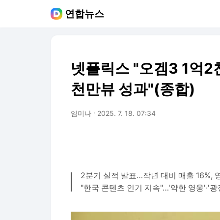
연합뉴스
넷플릭스 "오겜3 1억2
천만뷰 성과"(종합)
임미나
2025. 7. 18. 07:34
2분기 실적 발표…작년 대비 매출 16%, 
"한국 콘텐츠 인기 지속"…'약한 영웅'·'광