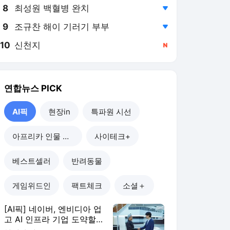
8
최성원 백혈병 완치
,하락
9
조규찬 해이 기러기 부부
,하락
10
신천지
,신규
연합뉴스
PICK
AI픽
현장in
특파원 시선
아프리카 인물 열전
사이테크+
베스트셀러
반려동물
게임위드인
팩트체크
소셜＋
[AI픽] 네이버, 엔비디아 업
고 AI 인프라 기업 도약할
까