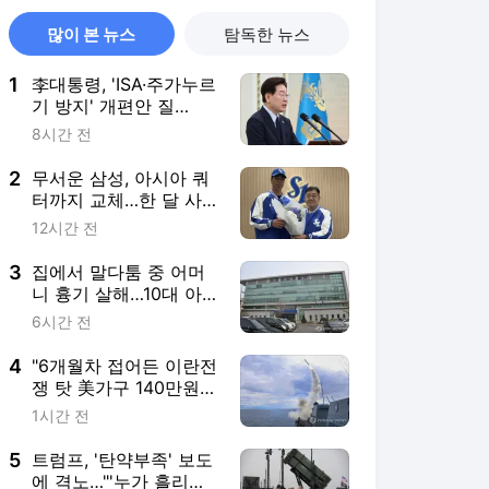
많이 본 뉴스
탐독한 뉴스
1
李대통령, 'ISA·주가누르
기 방지' 개편안 질
타…"전면 재검토"
8시간 전
2
무서운 삼성, 아시아 쿼
터까지 교체…한 달 사
이 외인 3명 영입
12시간 전
3
집에서 말다툼 중 어머
니 흉기 살해…10대 아
들 체포
6시간 전
4
"6개월차 접어든 이란전
쟁 탓 美가구 140만원
추가 부담"
1시간 전
5
트럼프, '탄약부족' 보도
에 격노…"'누가 흘리나'