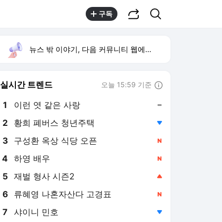
공유하기
검색
구독
뉴스 밖 이야기, 다음 커뮤니티 웹에서 보기
실시간 트렌드
오늘 15:59 기준
툴팁보기
1
이런 엿 같은 사랑
,유지
2
황희 폐버스 청년주택
,하락
4
하영 배우
,신규
5
재벌 형사 시즌2
,상승
6
류혜영 나혼자산다 고경표
,신규
7
샤이니 민호
,하락