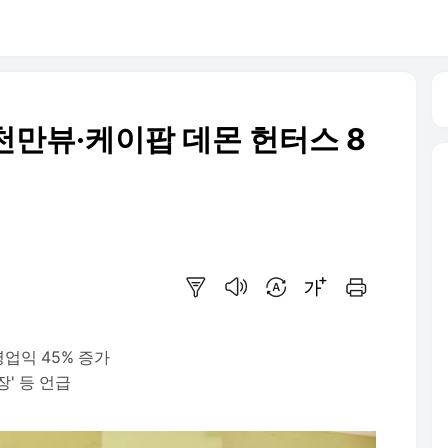
천만뷰·케이팝 데몬 헌터스 8
요약보기
음성으로 듣기
번역 설정
글씨크기 조절하기
인쇄하기
영업익 45% 증가
장' 등 언급