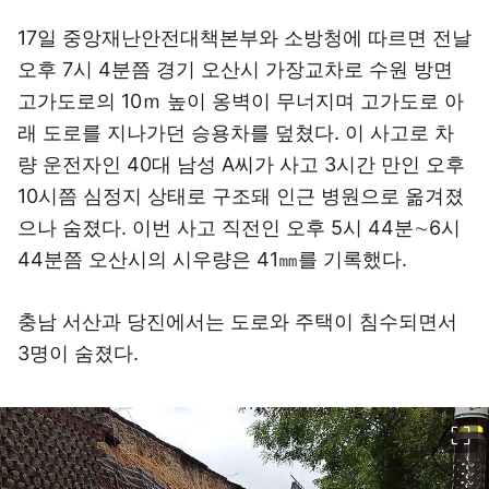
17일 중앙재난안전대책본부와 소방청에 따르면 전날
오후 7시 4분쯤 경기 오산시 가장교차로 수원 방면
고가도로의 10ｍ 높이 옹벽이 무너지며 고가도로 아
래 도로를 지나가던 승용차를 덮쳤다. 이 사고로 차
량 운전자인 40대 남성 A씨가 사고 3시간 만인 오후
10시쯤 심정지 상태로 구조돼 인근 병원으로 옮겨졌
으나 숨졌다. 이번 사고 직전인 오후 5시 44분∼6시
44분쯤 오산시의 시우량은 41㎜를 기록했다.
충남 서산과 당진에서는 도로와 주택이 침수되면서
3명이 숨졌다.
이미지 크게 보기