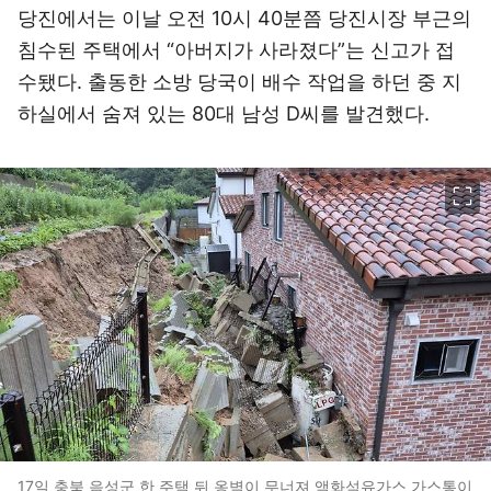
당진에서는 이날 오전 10시 40분쯤 당진시장 부근의
침수된 주택에서 “아버지가 사라졌다”는 신고가 접
수됐다. 출동한 소방 당국이 배수 작업을 하던 중 지
하실에서 숨져 있는 80대 남성 D씨를 발견했다.
이미지 크게 보기
17일 충북 음성군 한 주택 뒤 옹벽이 무너져 액화석유가스 가스통이