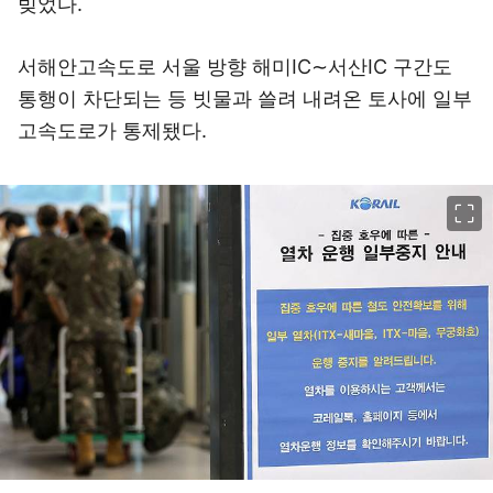
빚었다.
서해안고속도로 서울 방향 해미IC∼서산IC 구간도
통행이 차단되는 등 빗물과 쓸려 내려온 토사에 일부
고속도로가 통제됐다.
이미지 크게 보기