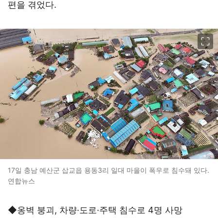
편을 겪었다.
이미지 크게 보기
17일 충남 예산군 삽교읍 용동3리 일대 마을이 폭우로 침수돼 있다.
연합뉴스
◆옹벽 붕괴, 차량·도로·주택 침수로 4명 사망