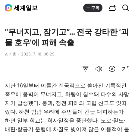
공유하기
통합검색
세계일보
구독
“무너지고, 잠기고”… 전국 강타한 ‘괴
물 호우’에 피해 속출
김기환
2025. 7. 18. 06:25
요약보기
음성으로 듣기
번역 설정
글씨크기 조절하기
지난 16일부터 이틀간 전국적으로 쏟아진 기록적인
폭우에 옹벽이 무너지고, 차량이 침수돼 다수의 사망
자가 발생했다. 붕괴, 정전 피해와 고립 신고도 잇따
랐다. 하천 범람 우려에 주민들이 긴급 대피하는가
하면 일부 학교는 학사일정을 중단했다. 도로·철도·
배편·항공기 운행에 차질도 빚어져 많은 이용객이 불