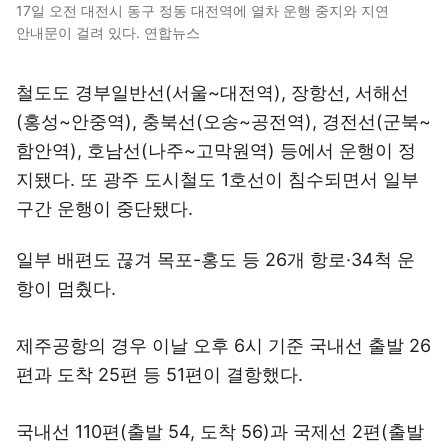
17일 오전 대전시 동구 정동 대전역에 열차 운행 중지와 지연
안내문이 걸려 있다. 연합뉴스
철도도 경부일반선(서울~대전역), 장항선, 서해선
(홍성~안중역), 충북선(오송~공전역), 경전선(군북~
함안역), 호남선(나주~고막원역) 등에서 운행이 정
지됐다. 또 광주 도시철도 1호선이 침수되면서 일부
구간 운행이 중단됐다.
일부 배편도 끊겨 목포-홍도 등 26개 항로·34척 운
항이 멈췄다.
제주공항의 경우 이날 오후 6시 기준 국내선 출발 26
편과 도착 25편 등 51편이 결항했다.
국내선 110편(출발 54, 도착 56)과 국제선 2편(출발